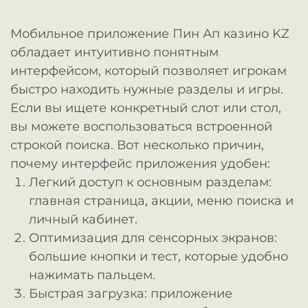
Мобильное приложение Пин Ап казино KZ
обладает интуитивно понятным
интерфейсом, который позволяет игрокам
быстро находить нужные разделы и игры.
Если вы ищете конкретный слот или стол,
вы можете воспользоваться встроенной
строкой поиска. Вот несколько причин,
почему интерфейс приложения удобен:
Легкий доступ к основным разделам:
главная страница, акции, меню поиска и
личный кабинет.
Оптимизация для сенсорных экранов:
большие кнопки и тест, которые удобно
нажимать пальцем.
Быстрая загрузка: приложение