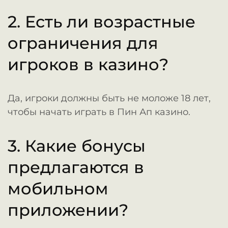
2. Есть ли возрастные
ограничения для
игроков в казино?
Да, игроки должны быть не моложе 18 лет,
чтобы начать играть в Пин Ап казино.
3. Какие бонусы
предлагаются в
мобильном
приложении?