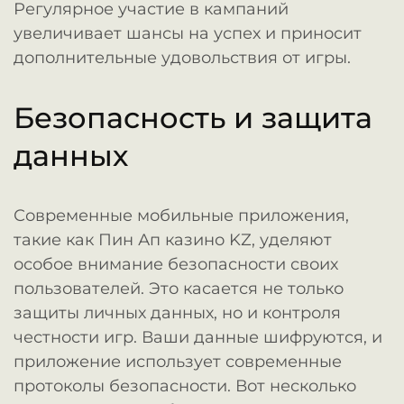
Регулярное участие в кампаний
увеличивает шансы на успех и приносит
дополнительные удовольствия от игры.
Безопасность и защита
данных
Современные мобильные приложения,
такие как Пин Ап казино KZ, уделяют
особое внимание безопасности своих
пользователей. Это касается не только
защиты личных данных, но и контроля
честности игр. Ваши данные шифруются, и
приложение использует современные
протоколы безопасности. Вот несколько