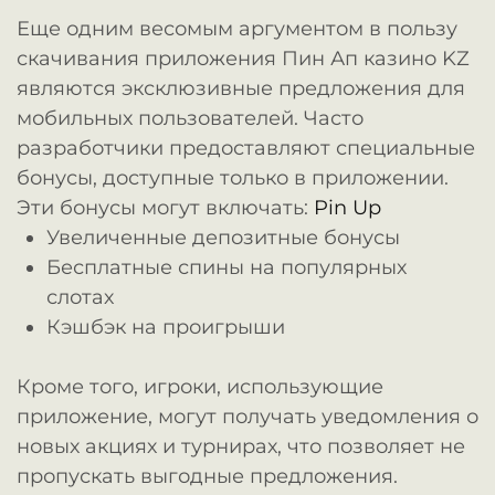
Еще одним весомым аргументом в пользу
скачивания приложения Пин Ап казино KZ
являются эксклюзивные предложения для
мобильных пользователей. Часто
разработчики предоставляют специальные
бонусы, доступные только в приложении.
Эти бонусы могут включать:
Pin Up
Увеличенные депозитные бонусы
Бесплатные спины на популярных
слотах
Кэшбэк на проигрыши
Кроме того, игроки, использующие
приложение, могут получать уведомления о
новых акциях и турнирах, что позволяет не
пропускать выгодные предложения.