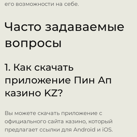
его возможности на себе.
Часто задаваемые
вопросы
1. Как скачать
приложение Пин Ап
казино KZ?
Вы можете скачать приложение с
официального сайта казино, который
предлагает ссылки для Android и iOS.