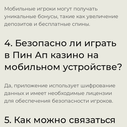
Мобильные игроки могут получать
уникальные бонусы, такие как увеличение
депозитов и бесплатные спины.
4. Безопасно ли играть
в Пин Ап казино на
мобильном устройстве?
Да, приложение использует шифрование
данных и имеет необходимые лицензии
для обеспечения безопасности игроков.
5. Как можно связаться