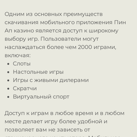
Одним из основных преимуществ
скачивания мобильного приложения Пин
Ап казино является доступ к широкому
выбору игр. Пользователи могут
наслаждаться более чем 2000 играми,
включая:
Слоты
Настольные игры
Игры с живыми дилерами
Скратчи
Виртуальный спорт
Доступ к играм в любое время и в любом
месте делает игру более удобной и
позволяет вам не зависеть от