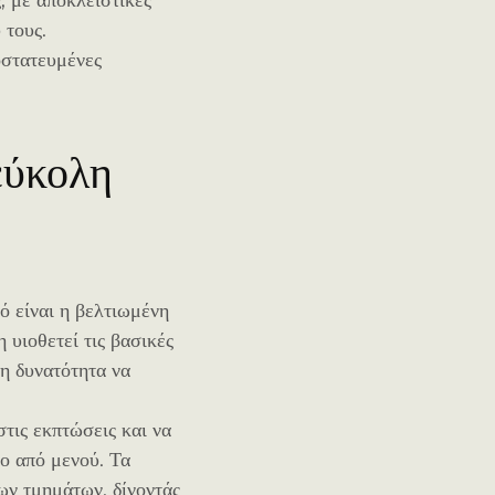
, με αποκλειστικές
 τους.
οστατευμένες
εύκολη
 είναι η βελτιωμένη
 υιοθετεί τις βασικές
τη δυνατότητα να
τις εκπτώσεις και να
ο από μενού. Τα
ων τμημάτων, δίνοντάς