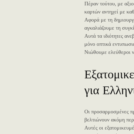
Πέραν τούτου, με αξι
καρτών αντηχεί με καθ
Αφορά με τη δημιουργ
αγκαλιάζουμε τη συγκί
Αυτά τα ιδιότητες ανε
μόνο οπτικά εντυπωσι
Νιώθουμε ελεύθεροι ν
Εξατομικε
για Ελλην
Οι προσαρμοσμένες πρ
βελτιώνουν ακόμη περι
Αυτές οι εξατομικευμέ