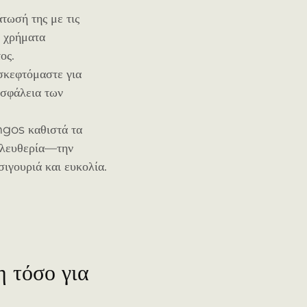
ωσή της με τις
ε χρήματα
ος.
 σκεφτόμαστε για
ασφάλεια των
ingos καθιστά τα
 ελευθερία—την
σιγουριά και ευκολία.
 τόσο για