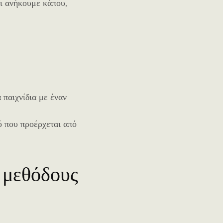
ι ανήκουμε κάπου,
 παιχνίδια με έναν
ό που προέρχεται από
 μεθόδους