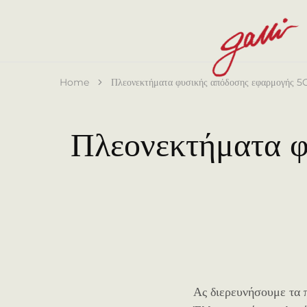
Galli
Home
Πλεονεκτήματα φυσικής απόδοσης εφαρμογής 
Πλεονεκτήματα 
Ας διερευνήσουμε τα 