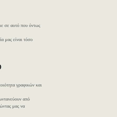
με σε αυτό που όντως
α μας είναι τόσο
υ
ποιότητα γραφικών και
ωντανεύουν από
τώντας μας να