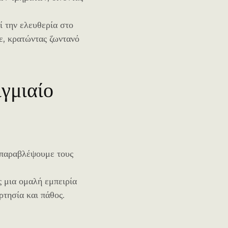
ί την ελευθερία στο
, κρατώντας ζωντανό
γμιαίο
α παραβλέψουμε τους
 μια ομαλή εμπειρία
ρτησία και πάθος.