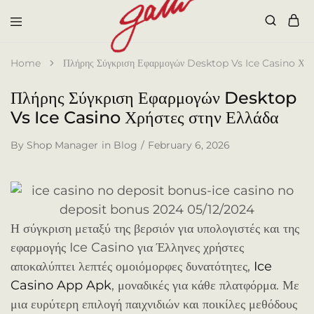
Galli
Home
Πλήρης Σύγκριση Εφαρμογών Desktop Vs Ice Casino Χρή
Πλήρης Σύγκριση Εφαρμογών Desktop
Vs Ice Casino Χρήστες στην Ελλάδα
By
Shop Manager
in
Blog
February 6, 2026
Η σύγκριση μεταξύ της βερσιόν για υπολογιστές και της
εφαρμογής Ice Casino για Έλληνες χρήστες
αποκαλύπτει λεπτές ομοιόμορφες δυνατότητες,
Ice
Casino App Apk
, μοναδικές για κάθε πλατφόρμα. Με
μια ευρύτερη επιλογή παιχνιδιών και ποικίλες μεθόδους