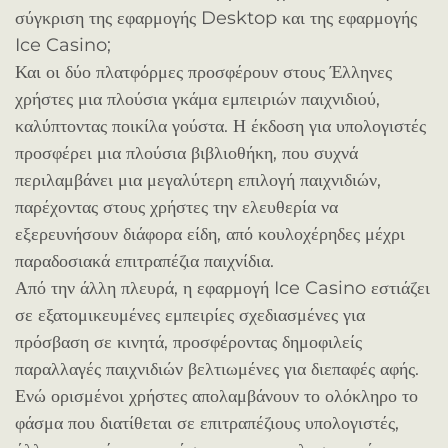
σύγκριση της εφαρμογής Desktop και της εφαρμογής
Ice Casino;
Και οι δύο πλατφόρμες προσφέρουν στους Έλληνες
χρήστες μια πλούσια γκάμα εμπειριών παιχνιδιού,
καλύπτοντας ποικίλα γούστα. Η έκδοση για υπολογιστές
προσφέρει μια πλούσια βιβλιοθήκη, που συχνά
περιλαμβάνει μια μεγαλύτερη επιλογή παιχνιδιών,
παρέχοντας στους χρήστες την ελευθερία να
εξερευνήσουν διάφορα είδη, από κουλοχέρηδες μέχρι
παραδοσιακά επιτραπέζια παιχνίδια.
Από την άλλη πλευρά, η εφαρμογή Ice Casino εστιάζει
σε εξατομικευμένες εμπειρίες σχεδιασμένες για
πρόσβαση σε κινητά, προσφέροντας δημοφιλείς
παραλλαγές παιχνιδιών βελτιωμένες για διεπαφές αφής.
Ενώ ορισμένοι χρήστες απολαμβάνουν το ολόκληρο το
φάσμα που διατίθεται σε επιτραπέζιους υπολογιστές,