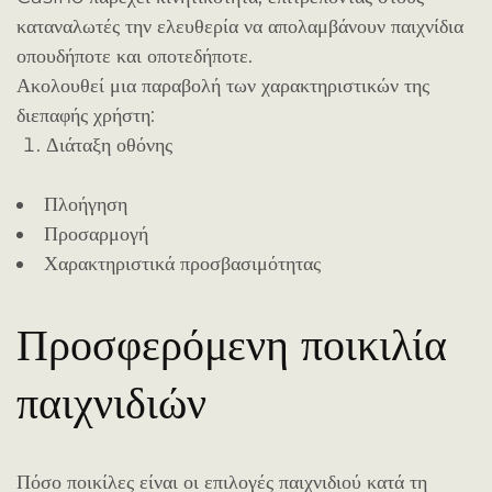
καταναλωτές την ελευθερία να απολαμβάνουν παιχνίδια
οπουδήποτε και οποτεδήποτε.
Ακολουθεί μια παραβολή των χαρακτηριστικών της
διεπαφής χρήστη:
Διάταξη οθόνης
Πλοήγηση
Προσαρμογή
Χαρακτηριστικά προσβασιμότητας
Προσφερόμενη ποικιλία
παιχνιδιών
Πόσο ποικίλες είναι οι επιλογές παιχνιδιού κατά τη