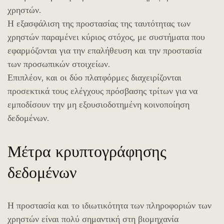
χρηστών.
Η εξασφάλιση της προστασίας της ταυτότητας των
χρηστών παραμένει κύριος στόχος, με συστήματα που
εφαρμόζονται για την επαλήθευση και την προστασία
των προσωπικών στοιχείων.
Επιπλέον, και οι δύο πλατφόρμες διαχειρίζονται
προσεκτικά τους ελέγχους πρόσβασης τρίτων για να
εμποδίσουν την μη εξουσιοδοτημένη κοινοποίηση
δεδομένων.
Μέτρα κρυπτογράφησης
δεδομένων
Η προστασία και το ιδιωτικότητα των πληροφοριών των
χρηστών είναι πολύ σημαντική στη βιομηχανία