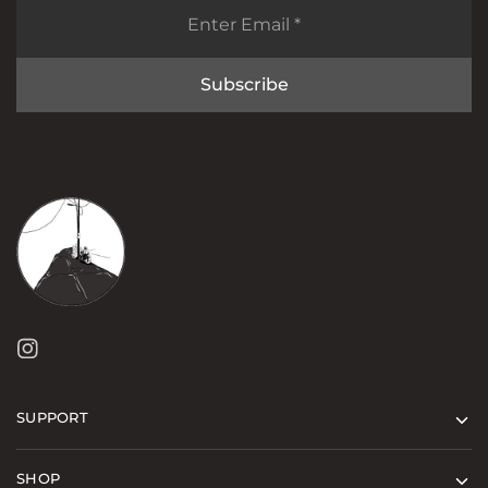
SUPPORT
SHOP