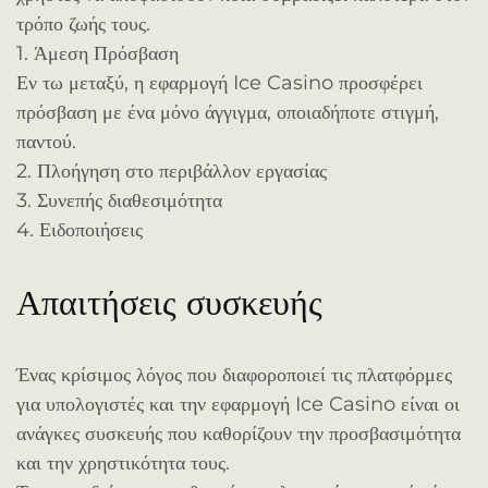
τρόπο ζωής τους.
1.
Άμεση Πρόσβαση
Εν τω μεταξύ, η εφαρμογή Ice Casino προσφέρει
πρόσβαση με ένα μόνο άγγιγμα, οποιαδήποτε στιγμή,
παντού.
2.
Πλοήγηση στο περιβάλλον εργασίας
3.
Συνεπής διαθεσιμότητα
4.
Ειδοποιήσεις
Απαιτήσεις συσκευής
Ένας κρίσιμος λόγος που διαφοροποιεί τις πλατφόρμες
για υπολογιστές και την εφαρμογή Ice Casino είναι οι
ανάγκες συσκευής που καθορίζουν την προσβασιμότητα
και την χρηστικότητα τους.