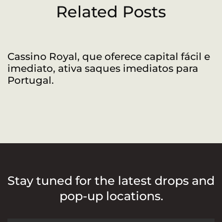
Related Posts
Cassino Royal, que oferece capital fácil e
R
imediato, ativa saques imediatos para
a
Portugal.
Stay tuned for the latest drops and
pop-up locations.