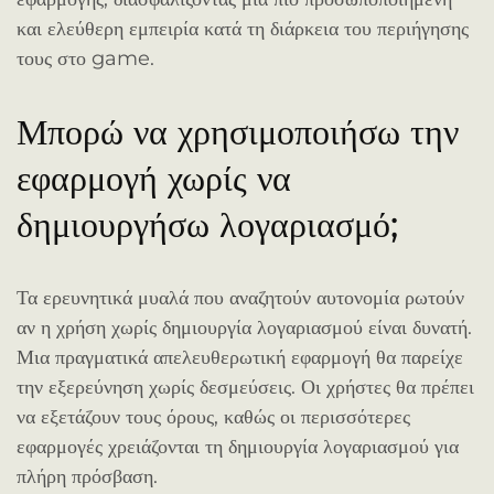
και ελεύθερη εμπειρία κατά τη διάρκεια του περιήγησης
τους στο game.
Μπορώ να χρησιμοποιήσω την
εφαρμογή χωρίς να
δημιουργήσω λογαριασμό;
Τα ερευνητικά μυαλά που αναζητούν αυτονομία ρωτούν
αν η χρήση χωρίς δημιουργία λογαριασμού είναι δυνατή.
Μια πραγματικά απελευθερωτική εφαρμογή θα παρείχε
την εξερεύνηση χωρίς δεσμεύσεις. Οι χρήστες θα πρέπει
να εξετάζουν τους όρους, καθώς οι περισσότερες
εφαρμογές χρειάζονται τη δημιουργία λογαριασμού για
πλήρη πρόσβαση.