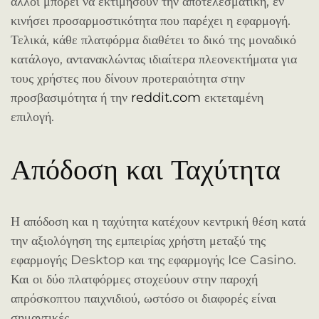
άλλοι μπορεί να εκτιμήσουν την αποτελεσματική, εν
κινήσει προσαρμοστικότητα που παρέχει η εφαρμογή.
Τελικά, κάθε πλατφόρμα διαθέτει το δικό της μοναδικό
κατάλογο, αντανακλώντας ιδιαίτερα πλεονεκτήματα για
τους χρήστες που δίνουν προτεραιότητα στην
προσβασιμότητα ή την
reddit.com
εκτεταμένη
επιλογή.
Απόδοση και Ταχύτητα
Η απόδοση και η ταχύτητα κατέχουν κεντρική θέση κατά
την αξιολόγηση της εμπειρίας χρήστη μεταξύ της
εφαρμογής Desktop και της εφαρμογής Ice Casino.
Και οι δύο πλατφόρμες στοχεύουν στην παροχή
απρόσκοπτου παιχνιδιού, ωστόσο οι διαφορές είναι
σημαντικές.