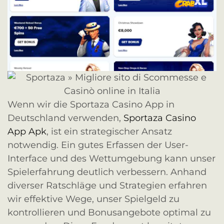
Wenn wir die Sportaza Casino App in
Deutschland verwenden,
Sportaza Casino
App Apk
, ist ein strategischer Ansatz
notwendig. Ein gutes Erfassen der User-
Interface und des Wettumgebung kann unser
Spielerfahrung deutlich verbessern. Anhand
diverser Ratschläge und Strategien erfahren
wir effektive Wege, unser Spielgeld zu
kontrollieren und Bonusangebote optimal zu