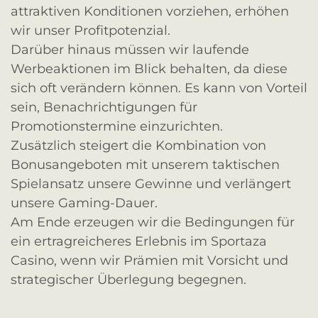
attraktiven Konditionen vorziehen, erhöhen
wir unser Profitpotenzial.
Darüber hinaus müssen wir laufende
Werbeaktionen im Blick behalten, da diese
sich oft verändern können. Es kann von Vorteil
sein, Benachrichtigungen für
Promotionstermine einzurichten.
Zusätzlich steigert die Kombination von
Bonusangeboten mit unserem taktischen
Spielansatz unsere Gewinne und verlängert
unsere Gaming-Dauer.
Am Ende erzeugen wir die Bedingungen für
ein ertragreicheres Erlebnis im Sportaza
Casino, wenn wir Prämien mit Vorsicht und
strategischer Überlegung begegnen.