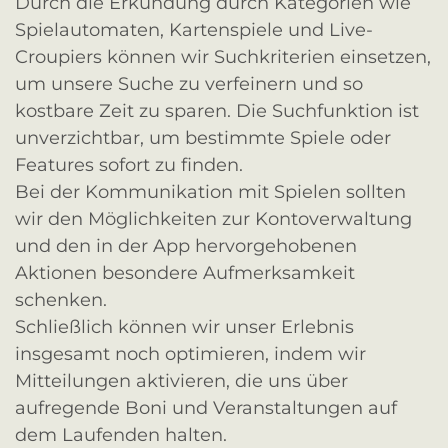
Durch die Erkundung durch Kategorien wie
Spielautomaten, Kartenspiele und Live-
Croupiers können wir Suchkriterien einsetzen,
um unsere Suche zu verfeinern und so
kostbare Zeit zu sparen. Die Suchfunktion ist
unverzichtbar, um bestimmte Spiele oder
Features sofort zu finden.
Bei der Kommunikation mit Spielen sollten
wir den Möglichkeiten zur Kontoverwaltung
und den in der App hervorgehobenen
Aktionen besondere Aufmerksamkeit
schenken.
Schließlich können wir unser Erlebnis
insgesamt noch optimieren, indem wir
Mitteilungen aktivieren, die uns über
aufregende Boni und Veranstaltungen auf
dem Laufenden halten.