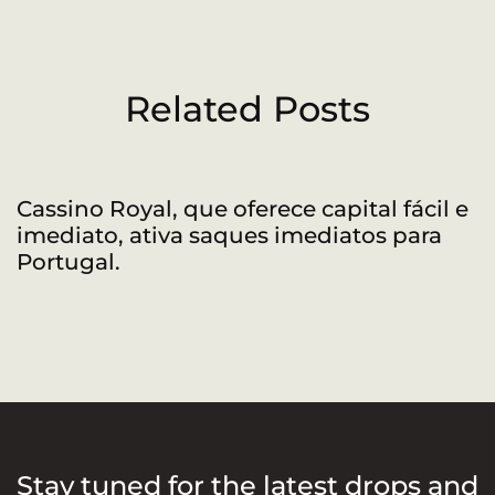
Related Posts
Cassino Royal, que oferece capital fácil e
R
imediato, ativa saques imediatos para
a
Portugal.
Stay tuned for the latest drops and