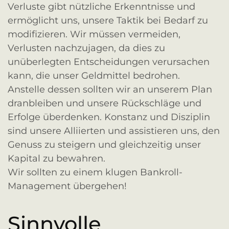
Verluste gibt nützliche Erkenntnisse und
ermöglicht uns, unsere Taktik bei Bedarf zu
modifizieren. Wir müssen vermeiden,
Verlusten nachzujagen, da dies zu
unüberlegten Entscheidungen verursachen
kann, die unser Geldmittel bedrohen.
Anstelle dessen sollten wir an unserem Plan
dranbleiben und unsere Rückschläge und
Erfolge überdenken. Konstanz und Disziplin
sind unsere Alliierten und assistieren uns, den
Genuss zu steigern und gleichzeitig unser
Kapital zu bewahren.
Wir sollten zu einem klugen Bankroll-
Management übergehen!
Sinnvolle