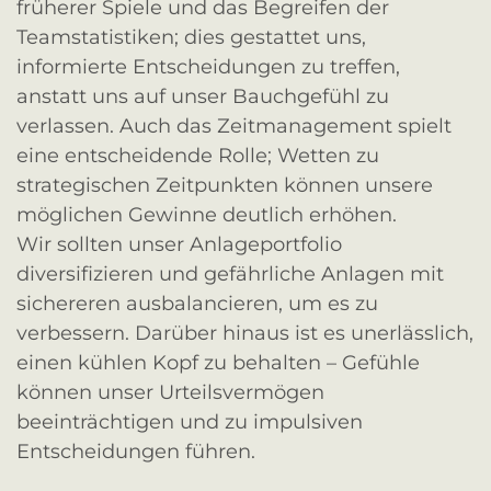
früherer Spiele und das Begreifen der
Teamstatistiken; dies gestattet uns,
informierte Entscheidungen zu treffen,
anstatt uns auf unser Bauchgefühl zu
verlassen. Auch das Zeitmanagement spielt
eine entscheidende Rolle; Wetten zu
strategischen Zeitpunkten können unsere
möglichen Gewinne deutlich erhöhen.
Wir sollten unser Anlageportfolio
diversifizieren und gefährliche Anlagen mit
sichereren ausbalancieren, um es zu
verbessern. Darüber hinaus ist es unerlässlich,
einen kühlen Kopf zu behalten – Gefühle
können unser Urteilsvermögen
beeinträchtigen und zu impulsiven
Entscheidungen führen.