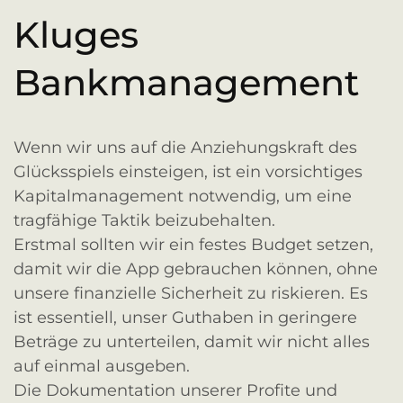
Kluges
Bankmanagement
Wenn wir uns auf die Anziehungskraft des
Glücksspiels einsteigen, ist ein vorsichtiges
Kapitalmanagement notwendig, um eine
tragfähige Taktik beizubehalten.
Erstmal sollten wir ein festes Budget setzen,
damit wir die App gebrauchen können, ohne
unsere finanzielle Sicherheit zu riskieren. Es
ist essentiell, unser Guthaben in geringere
Beträge zu unterteilen, damit wir nicht alles
auf einmal ausgeben.
Die Dokumentation unserer Profite und