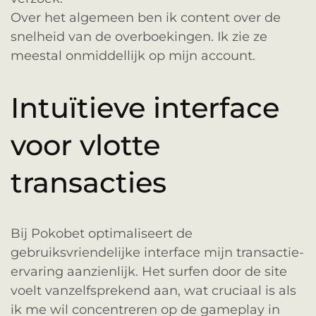
Over het algemeen ben ik content over de
snelheid van de overboekingen. Ik zie ze
meestal onmiddellijk op mijn account.
Intuïtieve interface
voor vlotte
transacties
Bij Pokobet optimaliseert de
gebruiksvriendelijke interface mijn transactie-
ervaring aanzienlijk. Het surfen door de site
voelt vanzelfsprekend aan, wat cruciaal is als
ik me wil concentreren op de gameplay in