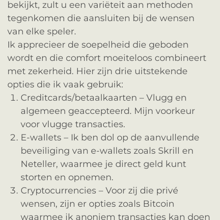
bekijkt, zult u een variëteit aan methoden
tegenkomen die aansluiten bij de wensen
van elke speler.
Ik apprecieer de soepelheid die geboden
wordt en die comfort moeiteloos combineert
met zekerheid. Hier zijn drie uitstekende
opties die ik vaak gebruik:
Creditcards/betaalkaarten – Vlugg en
algemeen geaccepteerd. Mijn voorkeur
voor vlugge transacties.
E-wallets – Ik ben dol op de aanvullende
beveiliging van e-wallets zoals Skrill en
Neteller, waarmee je direct geld kunt
storten en opnemen.
Cryptocurrencies – Voor zij die privé
wensen, zijn er opties zoals Bitcoin
waarmee ik anoniem transacties kan doen