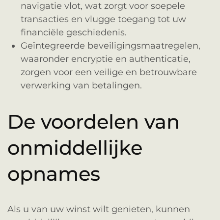
navigatie vlot, wat zorgt voor soepele
transacties en vlugge toegang tot uw
financiële geschiedenis.
Geïntegreerde beveiligingsmaatregelen,
waaronder encryptie en authenticatie,
zorgen voor een veilige en betrouwbare
verwerking van betalingen.
De voordelen van
onmiddellijke
opnames
Als u van uw winst wilt genieten, kunnen