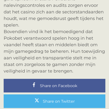
nalevingscontroles en audits zorgen ervoor
dat het casino zich aan de sectorstandaarden
houdt, wat me gemoedsrust geeft tijdens het
spelen.
Bovendien vind ik het bemoedigend dat
Pokobet verantwoord spelen hoog in het
vaandel heeft staan en middelen biedt om
mijn gamegedrag te beheren. Hun toewijding
aan veiligheid en transparantie stelt me in
staat om zorgeloos te gamen zonder mijn
veiligheid in gevaar te brengen.
Share on Facebook
Share on Twitter