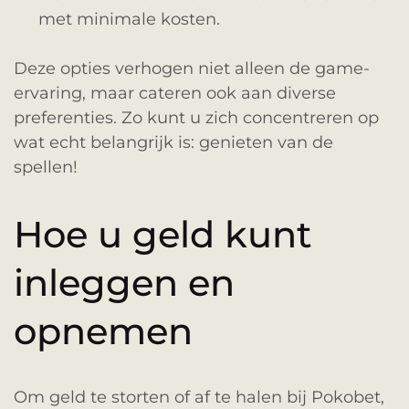
met minimale kosten.
Deze opties verhogen niet alleen de game-
ervaring, maar cateren ook aan diverse
preferenties. Zo kunt u zich concentreren op
wat echt belangrijk is: genieten van de
spellen!
Hoe u geld kunt
inleggen en
opnemen
Om geld te storten of af te halen bij Pokobet,