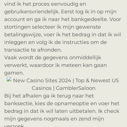
vind ik het proces eenvoudig en
gebruikersvriendelijk. Eerst log ik in op mijn
account en ga ik naar het bankgedeelte. Voor
stortingen selecteer ik mijn gewenste
betalingswijze, voer ik het bedrag in dat ik wil
inleggen en volg ik de instructies om de
transactie te afronden.
Vaak wordt de gegevens onmiddellijk
verwerkt, waardoor ik meteen kan gaan
gamen.
Bij het afhalen ga ik terug naar het
banksectie, kies de opnameoptie en voer het
bedrag in dat ik wil laten uitbetalen. Ik check
mijn gegevens nogmaals en zend mijn
verzoek.