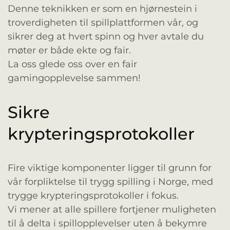
Denne teknikken er som en hjørnestein i
troverdigheten til spillplattformen vår, og
sikrer deg at hvert spinn og hver avtale du
møter er både ekte og fair.
La oss glede oss over en fair
gamingopplevelse sammen!
Sikre
krypteringsprotokoller
Fire viktige komponenter ligger til grunn for
vår forpliktelse til trygg spilling i Norge, med
trygge krypteringsprotokoller i fokus.
Vi mener at alle spillere fortjener muligheten
til å delta i spillopplevelser uten å bekymre