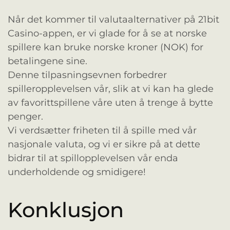
Når det kommer til valutaalternativer på 21bit
Casino-appen, er vi glade for å se at norske
spillere kan bruke norske kroner (NOK) for
betalingene sine.
Denne tilpasningsevnen forbedrer
spilleropplevelsen vår, slik at vi kan ha glede
av favorittspillene våre uten å trenge å bytte
penger.
Vi verdsætter friheten til å spille med vår
nasjonale valuta, og vi er sikre på at dette
bidrar til at spillopplevelsen vår enda
underholdende og smidigere!
Konklusjon