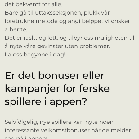
det bekvemt for alle.
Bare gå til uttaksseksjonen, plukk vår
foretrukne metode og angi beløpet vi ønsker
å hente.
Det er raskt og lett, og tilbyr oss muligheten til
å nyte våre gevinster uten problemer.
La oss begynne i dag!
Er det bonuser eller
kampanjer for ferske
spillere i appen?
Selvfølgelig, nye spillere kan nyte noen
interessante velkomstbonuser når de melder
seg på i appen!