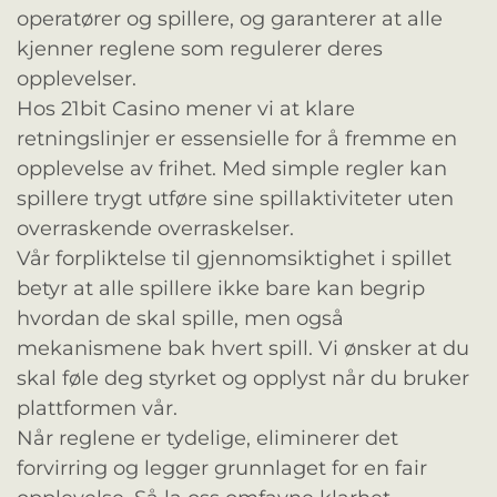
operatører og spillere, og garanterer at alle
kjenner reglene som regulerer deres
opplevelser.
Hos 21bit Casino mener vi at klare
retningslinjer er essensielle for å fremme en
opplevelse av frihet. Med simple regler kan
spillere trygt utføre sine spillaktiviteter uten
overraskende overraskelser.
Vår forpliktelse til gjennomsiktighet i spillet
betyr at alle spillere ikke bare kan begrip
hvordan de skal spille, men også
mekanismene bak hvert spill. Vi ønsker at du
skal føle deg styrket og opplyst når du bruker
plattformen vår.
Når reglene er tydelige, eliminerer det
forvirring og legger grunnlaget for en fair