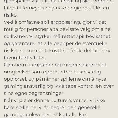
gjenspeiler vår tillit på at spilling skal være en
kilde til fornøyelse og uavhengighet, ikke en
risiko.
Ved å omfavne spilleropplæring, gjør vi det
mulig for personer å ta bevisste valg om sine
spillvaner. Vi styrker målrettet spillbevissthet,
og garanterer at alle begriper de eventuelle
risikoene som er tilknyttet når de deltar i sine
favorittaktiviteter.
Gjennom kampanjer og midler skaper vi et
omgivelser som oppmuntrer til ansvarlig
oppførsel, og påminner spillerne om å nyte
gaming ansvarlig og ikke tape kontrollen over
sine egne begrensninger.
Når vi pleier denne kulturen, verner vi ikke
bare spillerne; vi forbedrer den generelle
gamingopplevelsen, slik at alle kan