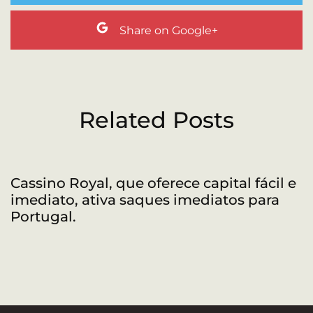
Share on Google+
Related Posts
Cassino Royal, que oferece capital fácil e
R
imediato, ativa saques imediatos para
a
Portugal.