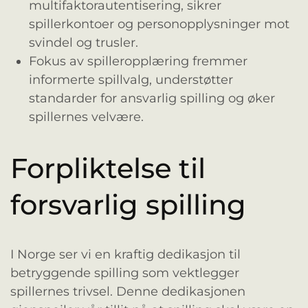
multifaktorautentisering, sikrer
spillerkontoer og personopplysninger mot
svindel og trusler.
Fokus av spilleropplæring fremmer
informerte spillvalg, understøtter
standarder for ansvarlig spilling og øker
spillernes velvære.
Forpliktelse til
forsvarlig spilling
I Norge ser vi en kraftig dedikasjon til
betryggende spilling som vektlegger
spillernes trivsel. Denne dedikasjonen