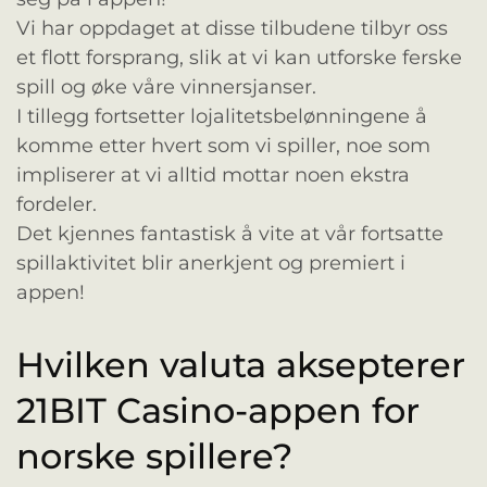
Vi har oppdaget at disse tilbudene tilbyr oss
et flott forsprang, slik at vi kan utforske ferske
spill og øke våre vinnersjanser.
I tillegg fortsetter lojalitetsbelønningene å
komme etter hvert som vi spiller, noe som
impliserer at vi alltid mottar noen ekstra
fordeler.
Det kjennes fantastisk å vite at vår fortsatte
spillaktivitet blir anerkjent og premiert i
appen!
Hvilken valuta aksepterer
21BIT Casino-appen for
norske spillere?