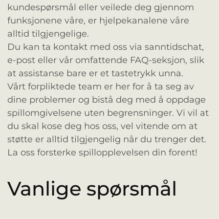
kundespørsmål eller veilede deg gjennom
funksjonene våre, er hjelpekanalene våre
alltid tilgjengelige.
Du kan ta kontakt med oss via sanntidschat,
e-post eller vår omfattende FAQ-seksjon, slik
at assistanse bare er et tastetrykk unna.
Vårt forpliktede team er her for å ta seg av
dine problemer og bistå deg med å oppdage
spillomgivelsene uten begrensninger. Vi vil at
du skal kose deg hos oss, vel vitende om at
støtte er alltid tilgjengelig når du trenger det.
La oss forsterke spillopplevelsen din forent!
Vanlige spørsmål