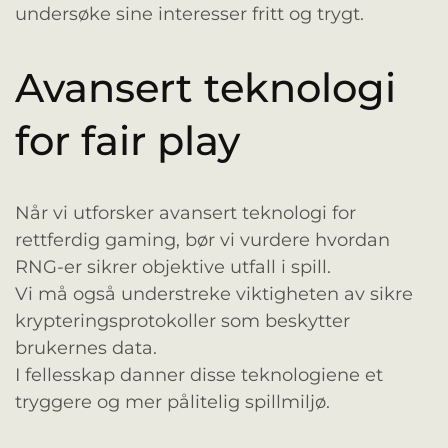
undersøke sine interesser fritt og trygt.
Avansert teknologi
for fair play
Når vi utforsker avansert teknologi for
rettferdig gaming, bør vi vurdere hvordan
RNG-er sikrer objektive utfall i spill.
Vi må også understreke viktigheten av sikre
krypteringsprotokoller som beskytter
brukernes data.
I fellesskap danner disse teknologiene et
tryggere og mer pålitelig spillmiljø.