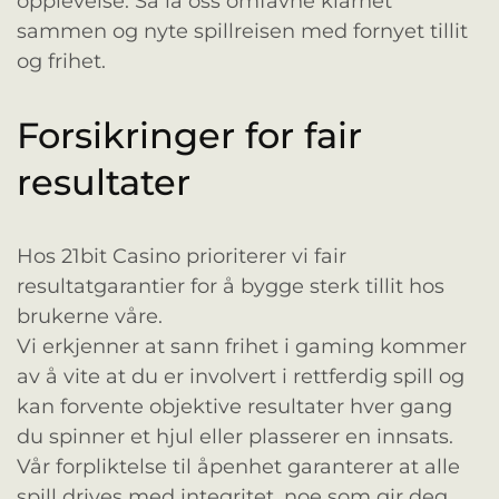
opplevelse. Så la oss omfavne klarhet
sammen og nyte spillreisen med fornyet tillit
og frihet.
Forsikringer for fair
resultater
Hos 21bit Casino prioriterer vi fair
resultatgarantier for å bygge sterk tillit hos
brukerne våre.
Vi erkjenner at sann frihet i gaming kommer
av å vite at du er involvert i rettferdig spill og
kan forvente objektive resultater hver gang
du spinner et hjul eller plasserer en innsats.
Vår forpliktelse til åpenhet garanterer at alle
spill drives med integritet, noe som gir deg