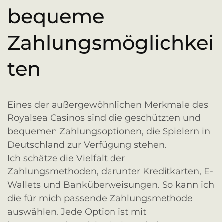
bequeme
Zahlungsmöglichkei
ten
Eines der außergewöhnlichen Merkmale des
Royalsea Casinos sind die geschützten und
bequemen Zahlungsoptionen, die Spielern in
Deutschland zur Verfügung stehen.
Ich schätze die Vielfalt der
Zahlungsmethoden, darunter Kreditkarten, E-
Wallets und Banküberweisungen. So kann ich
die für mich passende Zahlungsmethode
auswählen. Jede Option ist mit