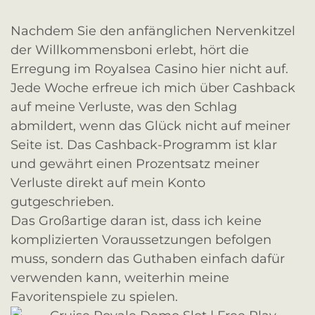
Nachdem Sie den anfänglichen Nervenkitzel
der Willkommensboni erlebt, hört die
Erregung im Royalsea Casino hier nicht auf.
Jede Woche erfreue ich mich über Cashback
auf meine Verluste, was den Schlag
abmildert, wenn das Glück nicht auf meiner
Seite ist. Das Cashback-Programm ist klar
und gewährt einen Prozentsatz meiner
Verluste direkt auf mein Konto
gutgeschrieben.
Das Großartige daran ist, dass ich keine
komplizierten Voraussetzungen befolgen
muss, sondern das Guthaben einfach dafür
verwenden kann, weiterhin meine
Favoritenspiele zu spielen.