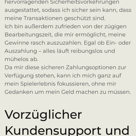
hervorragenden Sicherheitsvorkehrungen
ausgestattet, sodass ich sicher sein kann, dass
meine Transaktionen geschützt sind.
Ich bin außerdem zufrieden von der zügigen
Bearbeitungszeit, die mir ermöglicht, meine
Gewinne rasch auszuzahlen. Egal ob Ein- oder
Auszahlung – alles läuft reibungslos und
mühelos ab.
Da mir diese sicheren Zahlungsoptionen zur
Verfügung stehen, kann ich mich ganz auf
mein Spielerlebnis fokussieren, ohne mir
Gedanken um mein Geld machen zu müssen.
Vorzüglicher
Kundensupport und