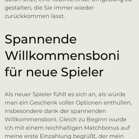
gestalten, die Sie immer wieder
zurückkommen lässt.
Spannende
Willkommensboni
für neue Spieler
Als neuer Spieler fühlt es sich an, als würde
man ein Geschenk voller Optionen enthüllen,
insbesondere dank der spannenden
Willkommensboni. Gleich zu Beginn wurde
ich mit einem reichhaltigen Matchbonus auf
meine erste Einzahlung begrüßt, der mein