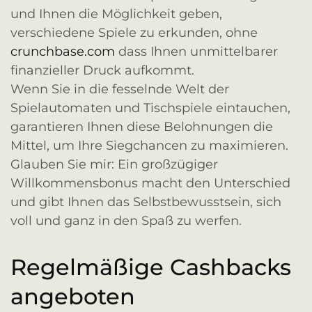
und Ihnen die Möglichkeit geben,
verschiedene Spiele zu erkunden, ohne
crunchbase.com
dass Ihnen unmittelbarer
finanzieller Druck aufkommt.
Wenn Sie in die fesselnde Welt der
Spielautomaten und Tischspiele eintauchen,
garantieren Ihnen diese Belohnungen die
Mittel, um Ihre Siegchancen zu maximieren.
Glauben Sie mir: Ein großzügiger
Willkommensbonus macht den Unterschied
und gibt Ihnen das Selbstbewusstsein, sich
voll und ganz in den Spaß zu werfen.
Regelmäßige Cashbacks
angeboten