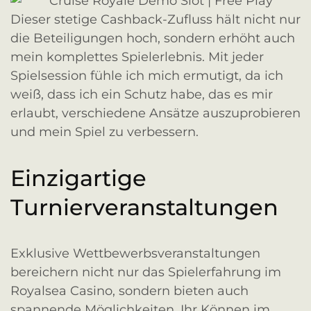
Dieser stetige Cashback-Zufluss hält nicht nur
die Beteiligungen hoch, sondern erhöht auch
mein komplettes Spielerlebnis. Mit jeder
Spielsession fühle ich mich ermutigt, da ich
weiß, dass ich ein Schutz habe, das es mir
erlaubt, verschiedene Ansätze auszuprobieren
und mein Spiel zu verbessern.
Einzigartige
Turnierveranstaltungen
Exklusive Wettbewerbsveranstaltungen
bereichern nicht nur das Spielerfahrung im
Royalsea Casino, sondern bieten auch
spannende Möglichkeiten, Ihr Können im