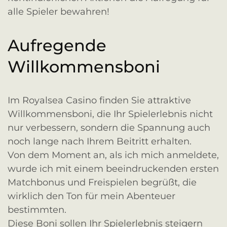
alle Spieler bewahren!
Aufregende
Willkommensboni
Im Royalsea Casino finden Sie attraktive
Willkommensboni, die Ihr Spielerlebnis nicht
nur verbessern, sondern die Spannung auch
noch lange nach Ihrem Beitritt erhalten.
Von dem Moment an, als ich mich anmeldete,
wurde ich mit einem beeindruckenden ersten
Matchbonus und Freispielen begrüßt, die
wirklich den Ton für mein Abenteuer
bestimmten.
Diese Boni sollen Ihr Spielerlebnis steigern