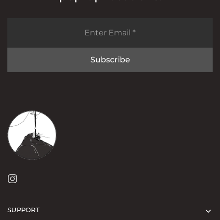
SUPPORT