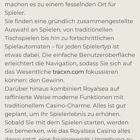
machen es zu einem fesselnden Ort für
Spieler.
Sie finden eine gründlich zusammengestellte
Auswahl an Spielen, von traditionellen
Tischspielen bis hin zu fortschrittlichen
Spielautomaten – für jeden Spielertyp ist
etwas dabei. Die einfache Benutzeroberfläche
erleichtert die Navigation, sodass Sie sich auf
das Wesentliche
tracxn.com
fokussieren
können: den Gewinn.
Darüber hinaus kombiniert Royalsea auf
raffinierte Weise moderne Funktionen mit
traditionellem Casino-Charme. Alles ist gut
geplant, um Ihr Spielerlebnis zu erhöhen.
Sobald Sie mit dem Spielen starten, werden
Sie bemerken, wie das Royalsea Casino alles
daran setzt, eine faszinierende Umgebung zu