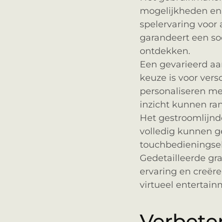
mogelijkheden en 
spelervaring voor 
garandeert een soe
ontdekken.
Een gevarieerd aa
keuze is voor ver
personaliseren me
inzicht kunnen ra
Het gestroomlijnd
volledig kunnen g
touchbedieningse
Gedetailleerde gr
ervaring en creër
virtueel entertain
Verbete