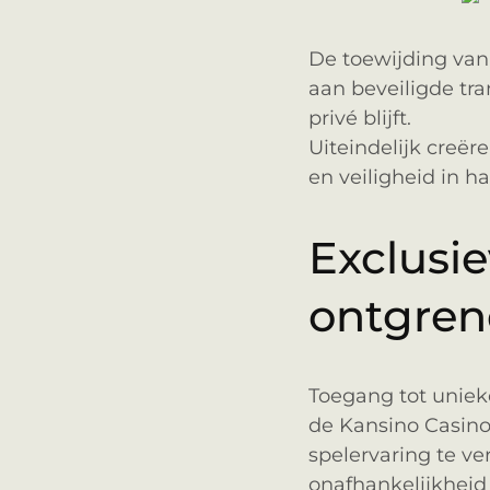
De toewijding van
aan beveiligde tra
privé blijft.
Uiteindelijk creë
en veiligheid in 
Exclusi
ontgren
Toegang tot unieke
de Kansino Casino
spelervaring te v
onafhankelijkheid