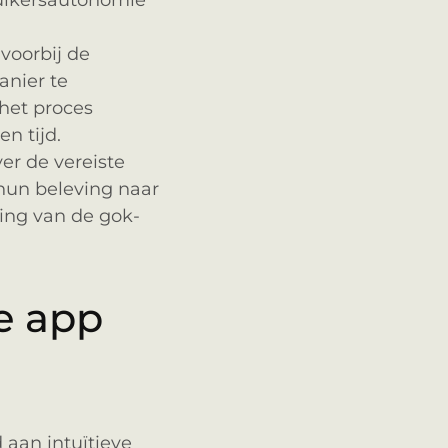
ruikersautonomie
voorbij de
anier te
 het proces
n tijd.
er de vereiste
hun beleving naar
ing van de gok-
de app
aan intuïtieve