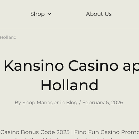
Shop
About Us
 Holland
 Kansino Casino ap
Holland
By
Shop Manager
in
Blog
February 6, 2026