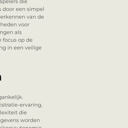
spelers die
s door een simpel
 verkennen van de
jkheden voor
ingen als
e focus op de
g in een veilige
n
ankelijk.
tratie-ervaring,
exiteit die
gegevens worden