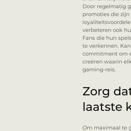
Door regelmatig g
promoties die zijn
loyaliteitsvoordel
verbeteren ook hu
Fans die hun spel
te verkennen. Kan
commitment om een
creëren waarin elk
gaming-reis.
Zorg da
laatste
Om maximaal te g