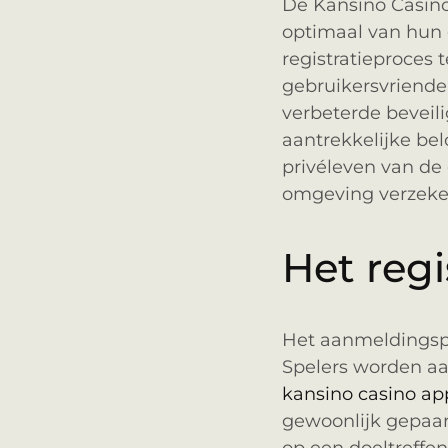
De Kansino Casino 
optimaal van hun 
registratieproces
gebruikersvriendel
verbeterde beveil
aantrekkelijke bel
privéleven van de
omgeving verzeker
Het regi
Het aanmeldingspr
Spelers worden aa
kansino casino ap
gewoonlijk gepaa