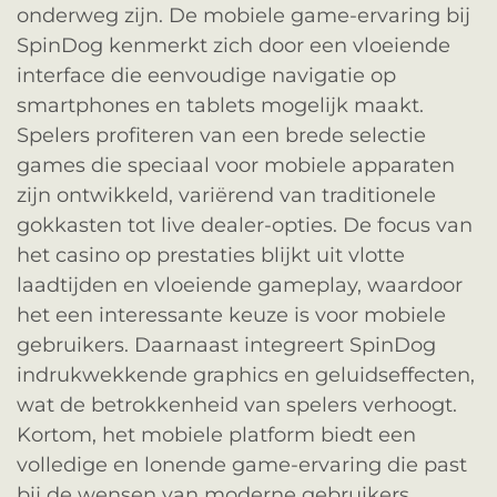
onderweg zijn. De mobiele game-ervaring bij
SpinDog kenmerkt zich door een vloeiende
interface die eenvoudige navigatie op
smartphones en tablets mogelijk maakt.
Spelers profiteren van een brede selectie
games die speciaal voor mobiele apparaten
zijn ontwikkeld, variërend van traditionele
gokkasten tot live dealer-opties. De focus van
het casino op prestaties blijkt uit vlotte
laadtijden en vloeiende gameplay, waardoor
het een interessante keuze is voor mobiele
gebruikers. Daarnaast integreert SpinDog
indrukwekkende graphics en geluidseffecten,
wat de betrokkenheid van spelers verhoogt.
Kortom, het mobiele platform biedt een
volledige en lonende game-ervaring die past
bij de wensen van moderne gebruikers.