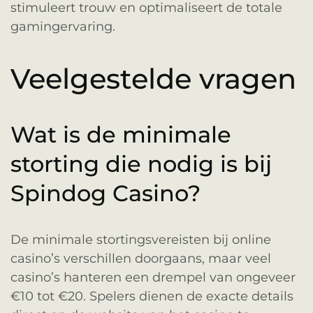
stimuleert trouw en optimaliseert de totale
gamingervaring.
Veelgestelde vragen
Wat is de minimale
storting die nodig is bij
Spindog Casino?
De minimale stortingsvereisten bij online
casino’s verschillen doorgaans, maar veel
casino’s hanteren een drempel van ongeveer
€10 tot €20. Spelers dienen de exacte details