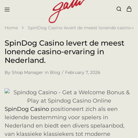
Galli
Home
SpinDog Casino levert de meest lonende casino-erv
SpinDog Casino levert de meest
lonende casino-ervaring in
Nederland.
By
Shop Manager
in
Blog
February 7, 2026
SpinDog Casino
positioneert zich als een
leidende bestemming voor spelers in
Nederland en biedt een divers spelaanbod,
van klassieke klassiekers tot moderne