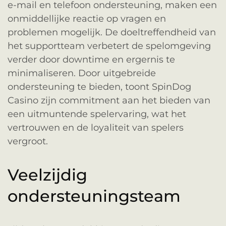
e-mail en telefoon ondersteuning, maken een
onmiddellijke reactie op vragen en
problemen mogelijk. De doeltreffendheid van
het supportteam verbetert de spelomgeving
verder door downtime en ergernis te
minimaliseren. Door uitgebreide
ondersteuning te bieden, toont SpinDog
Casino zijn commitment aan het bieden van
een uitmuntende spelervaring, wat het
vertrouwen en de loyaliteit van spelers
vergroot.
Veelzijdig
ondersteuningsteam