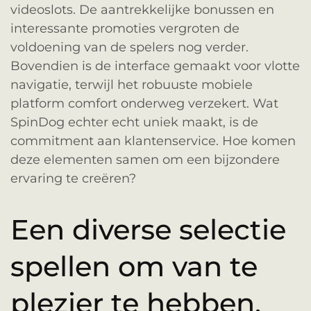
videoslots. De aantrekkelijke bonussen en
interessante promoties vergroten de
voldoening van de spelers nog verder.
Bovendien is de interface gemaakt voor vlotte
navigatie, terwijl het robuuste mobiele
platform comfort onderweg verzekert. Wat
SpinDog echter echt uniek maakt, is de
commitment aan klantenservice. Hoe komen
deze elementen samen om een bijzondere
ervaring te creëren?
Een diverse selectie
spellen om van te
plezier te hebben.