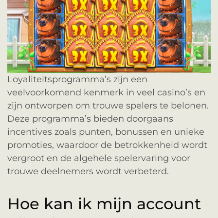
Loyaliteitsprogramma’s zijn een
veelvoorkomend kenmerk in veel casino’s en
zijn ontworpen om trouwe spelers te belonen.
Deze programma’s bieden doorgaans
incentives zoals punten, bonussen en unieke
promoties, waardoor de betrokkenheid wordt
vergroot en de algehele spelervaring voor
trouwe deelnemers wordt verbeterd.
Hoe kan ik mijn account