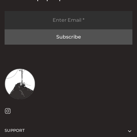
SUPPORT