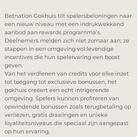
Betnation Gokhuis tilt spelersbeloningen naar
een nieuw niveau met een indrukwekkend
aanbod aan rewards programma’s.
Deelnemers melden zich niet zomaar aan; ze
stappen in een omgeving vol levendige
incentives die hun spelervaring een boost
geven.
Van het verdienen van credits voor elke inzet
tot toegang tot exclusieve bonussen, het
gokhuis creëert een echt intrigerende
omgeving. Spelers kunnen profiteren van
opwindende bonussen zoals terugbetaling op
verliezen, gratis draaiingen en unieke
loyaliteitsniveaus die speciaal zijn aangepast
op hun ervaring.