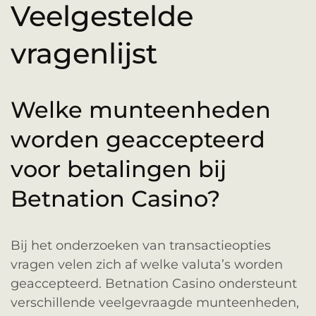
Veelgestelde
vragenlijst
Welke munteenheden
worden geaccepteerd
voor betalingen bij
Betnation Casino?
Bij het onderzoeken van transactieopties
vragen velen zich af welke valuta’s worden
geaccepteerd. Betnation Casino ondersteunt
verschillende veelgevraagde munteenheden,