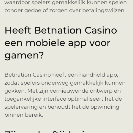
waardoor spelers gemakkelijk kunnen spelen
zonder gedoe of zorgen over betalingswijzen.
Heeft Betnation Casino
een mobiele app voor
gamen?
Betnation Casino heeft een handheld app,
zodat spelers onderweg gemakkelijk kunnen
gokken. Met zijn vernieuwende ontwerp en
toegankelijke interface optimaliseert het de
spelervaring en behoudt het de opwinding
binnen bereik.