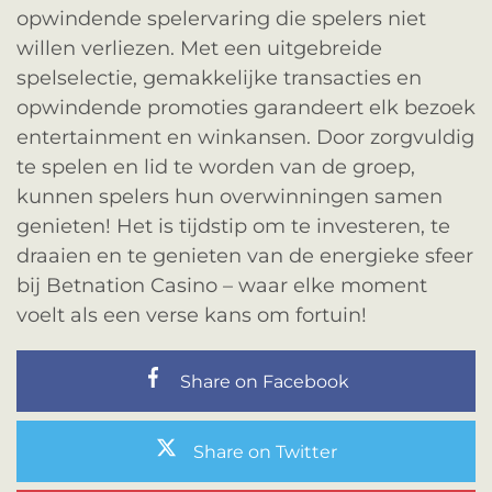
opwindende spelervaring die spelers niet
willen verliezen. Met een uitgebreide
spelselectie, gemakkelijke transacties en
opwindende promoties garandeert elk bezoek
entertainment en winkansen. Door zorgvuldig
te spelen en lid te worden van de groep,
kunnen spelers hun overwinningen samen
genieten! Het is tijdstip om te investeren, te
draaien en te genieten van de energieke sfeer
bij Betnation Casino – waar elke moment
voelt als een verse kans om fortuin!
Share on Facebook
Share on Twitter