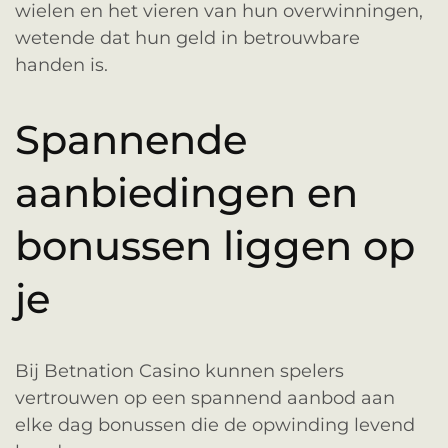
wielen en het vieren van hun overwinningen,
wetende dat hun geld in betrouwbare
handen is.
Spannende
aanbiedingen en
bonussen liggen op
je
Bij Betnation Casino kunnen spelers
vertrouwen op een spannend aanbod aan
elke dag bonussen die de opwinding levend