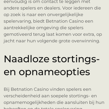
eenvoudig is om contact te leggen met
andere spelers en dealers. Voor iedereen die
op zoek is naar een onvergelijkelijke
spelervaring, biedt Betnation Casino een
aantrekkelijke omgeving die spelers
gemotiveerd terug laat komen voor extra, op
jacht naar hun volgende grote overwinning.
Naadloze stortings-
en opnameopties
Bij Betnation Casino vinden spelers een
verscheidenheid aan soepele stortings- en
opnamemogelijkheden die aansluiten bij hun