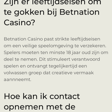
Zijn er leeftijdseisen om
te gokken bij Betnation
Casino?
Betnation Casino past strikte leeftijdseisen
om een veilige speelomgeving te verzekeren.
Spelers moeten ten minste 18 jaar oud zijn om
deel te nemen. Dit stimuleert verantwoord
spelen en ontvangt tegelijkertijd een
volwassen groep dat creatieve vermaak
aannneemt.
Hoe kan ik contact
opnemen met de