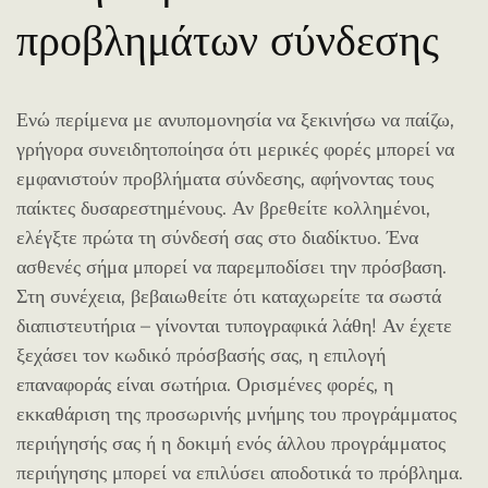
προβλημάτων σύνδεσης
Ενώ περίμενα με ανυπομονησία να ξεκινήσω να παίζω,
γρήγορα συνειδητοποίησα ότι μερικές φορές μπορεί να
εμφανιστούν προβλήματα σύνδεσης, αφήνοντας τους
παίκτες δυσαρεστημένους. Αν βρεθείτε κολλημένοι,
ελέγξτε πρώτα τη σύνδεσή σας στο διαδίκτυο. Ένα
ασθενές σήμα μπορεί να παρεμποδίσει την πρόσβαση.
Στη συνέχεια, βεβαιωθείτε ότι καταχωρείτε τα σωστά
διαπιστευτήρια – γίνονται τυπογραφικά λάθη! Αν έχετε
ξεχάσει τον κωδικό πρόσβασής σας, η επιλογή
επαναφοράς είναι σωτήρια. Ορισμένες φορές, η
εκκαθάριση της προσωρινής μνήμης του προγράμματος
περιήγησής σας ή η δοκιμή ενός άλλου προγράμματος
περιήγησης μπορεί να επιλύσει αποδοτικά το πρόβλημα.