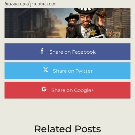
διαδικτυακή περιπέτεια!
Share on Facebook
Share on Twitter
Share on Google+
Related Posts