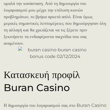
ομαλά την κατάσταση. Από τη δημιουργία του
λογαριασμού μου μέχρι την επίλυση κοινών
προβλημάτων, το βρήκα αρκετά απλό. Είναι όμως
μερικές σημαντικές λεπτομέρειες που δημιούργησαν όλη
τη αλλαγή και θα χρειάζεται να τις ξέρετε πριν
ξεκινήσετε τα ενδιαφέροντα παιχνίδια που σας
αναμένουν.
Κατασκευή προφίλ
Buran Casino
Η δημιουργία του λογαριασμού σας στο Buran Casino