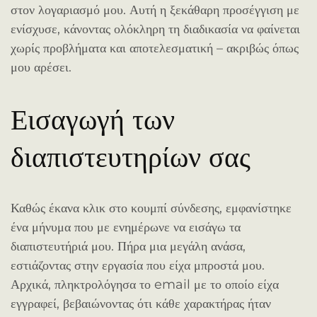
στον λογαριασμό μου. Αυτή η ξεκάθαρη προσέγγιση με
ενίσχυσε, κάνοντας ολόκληρη τη διαδικασία να φαίνεται
χωρίς προβλήματα και αποτελεσματική – ακριβώς όπως
μου αρέσει.
Εισαγωγή των
διαπιστευτηρίων σας
Καθώς έκανα κλικ στο κουμπί σύνδεσης, εμφανίστηκε
ένα μήνυμα που με ενημέρωνε να εισάγω τα
διαπιστευτήριά μου. Πήρα μια μεγάλη ανάσα,
εστιάζοντας στην εργασία που είχα μπροστά μου.
Αρχικά, πληκτρολόγησα το email με το οποίο είχα
εγγραφεί, βεβαιώνοντας ότι κάθε χαρακτήρας ήταν