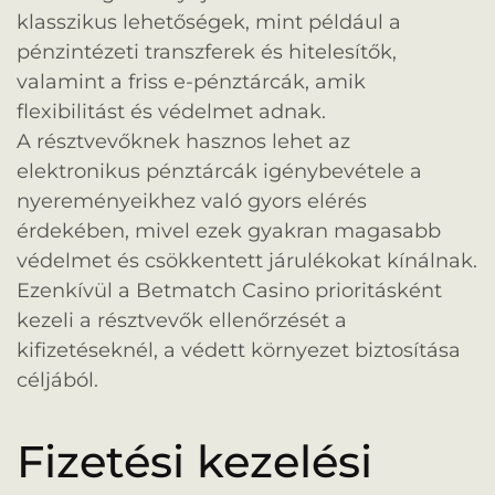
klasszikus lehetőségek, mint például a
pénzintézeti transzferek és hitelesítők,
valamint a friss e-pénztárcák, amik
flexibilitást és védelmet adnak.
A résztvevőknek hasznos lehet az
elektronikus pénztárcák igénybevétele a
nyereményeikhez való gyors elérés
érdekében, mivel ezek gyakran magasabb
védelmet és csökkentett járulékokat kínálnak.
Ezenkívül a Betmatch Casino prioritásként
kezeli a résztvevők ellenőrzését a
kifizetéseknél, a védett környezet biztosítása
céljából.
Fizetési kezelési