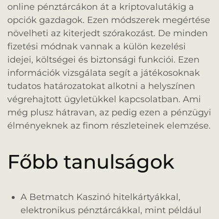
online pénztárcákon át a kriptovalutákig a
opciók gazdagok. Ezen módszerek megértése
növelheti az kiterjedt szórakozást. De minden
fizetési módnak vannak a külön kezelési
idejei, költségei és biztonsági funkciói. Ezen
információk vizsgálata segít a játékosoknak
tudatos határozatokat alkotni a helyszínen
végrehajtott ügyletükkel kapcsolatban. Ami
még plusz hátravan, az pedig ezen a pénzügyi
élményeknek az finom részleteinek elemzése.
Főbb tanulságok
A Betmatch Kaszinó hitelkártyákkal,
elektronikus pénztárcákkal, mint például