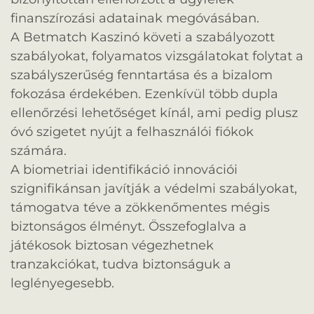
finanszírozási adatainak megóvásában.
A Betmatch Kaszinó követi a szabályozott
szabályokat, folyamatos vizsgálatokat folytat a
szabályszerűség fenntartása és a bizalom
fokozása érdekében. Ezenkívül több dupla
ellenőrzési lehetőséget kínál, ami pedig plusz
óvó szigetet nyújt a felhasználói fiókok
számára.
A biometriai identifikáció innovációi
szignifikánsan javítják a védelmi szabályokat,
támogatva téve a zökkenőmentes mégis
biztonságos élményt. Összefoglalva a
játékosok biztosan végezhetnek
tranzakciókat, tudva biztonságuk a
leglényegesebb.