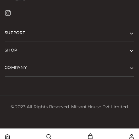
SUPPORT
SHOP
COMPANY
© 2023 All Rights Reserved. Milsani House Pvt Limited.