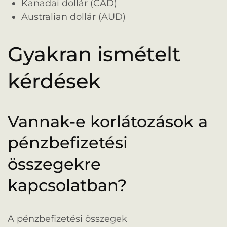
Kanadai dollár (CAD)
Australian dollár (AUD)
Gyakran ismételt
kérdések
Vannak-e korlátozások a
pénzbefizetési
összegekre
kapcsolatban?
A pénzbefizetési összegek