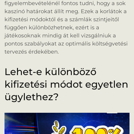
figyelembevételénél fontos tudni, hogy a sok
kaszinó határokat állít meg. Ezek a korlátok a
kifizetési módoktól és a számlák szintjeitől
függően különbözhetnek, ezért is a
játékosoknak mindig át kell vizsgálniuk a
pontos szabályokat az optimális költségvetési
tervezés érdekében.
Lehet-e különböző
kifizetési módot egyetlen
ügylethez?