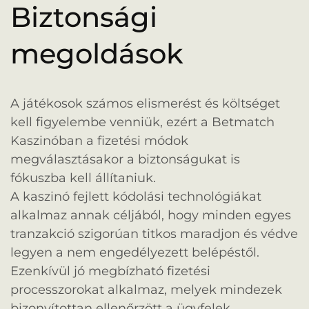
Biztonsági
megoldások
A játékosok számos elismerést és költséget
kell figyelembe venniük, ezért a Betmatch
Kaszinóban a fizetési módok
megválasztásakor a biztonságukat is
fókuszba kell állítaniuk.
A kaszinó fejlett kódolási technológiákat
alkalmaz annak céljából, hogy minden egyes
tranzakció szigorúan titkos maradjon és védve
legyen a nem engedélyezett belépéstől.
Ezenkívül jó megbízható fizetési
processzorokat alkalmaz, melyek mindezek
bizonyítottan ellenőrzött a ügyfelek