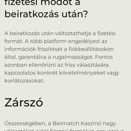
fizetési módot a
beiratkozás után?
A beiratkozás után változtathatja a fizetési
formát. A több platform engedélyezi az
információk frissítését a fiókbeállításokon
által, garantálva a rugalmasságot. Fontos
azonban ellenőrizni az friss választására
kapcsolatos konkrét követelményeket vagy
korlátozásokat.
Zárszó
Összességében, a Betmatch Kaszinó nagy