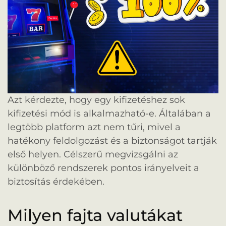
Azt kérdezte, hogy egy kifizetéshez sok
kifizetési mód is alkalmazható-e. Általában a
legtöbb platform azt nem tűri, mivel a
hatékony feldolgozást és a biztonságot tartják
első helyen. Célszerű megvizsgálni az
különböző rendszerek pontos irányelveit a
biztosítás érdekében.
Milyen fajta valutákat