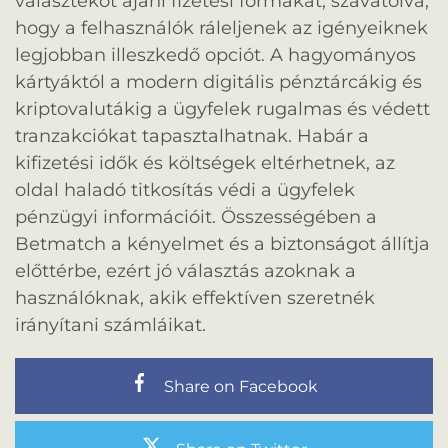
választékot ajánl fizetési formákat, szavatolva,
hogy a felhasználók ráleljenek az igényeiknek
legjobban illeszkedő opciót. A hagyományos
kártyáktól a modern digitális pénztárcákig és
kriptovalutákig a ügyfelek rugalmas és védett
tranzakciókat tapasztalhatnak. Habár a
kifizetési idők és költségek eltérhetnek, az
oldal haladó titkosítás védi a ügyfelek
pénzügyi információit. Összességében a
Betmatch a kényelmet és a biztonságot állítja
előttérbe, ezért jó választás azoknak a
használóknak, akik effektíven szeretnék
irányítani számláikat.
Share on Facebook