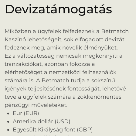
Devizatámogatás
Miközben a ügyfelek felfedeznek a Betmatch
Kaszinó lehetőségeit, sok elfogadott devizát
fedeznek meg, amik növelik élményüket.
Ez a változatosság nemcsak megkönnyíti a
tranzakciókat, azonban fokozza a
elérhetőséget a nemzetközi felhasználók
számára is. A Betmatch tudja a sokszínű
igények teljesítésének fontosságát, lehetővé
téve a ügyfelek számára a zökkenőmentes
pénzügyi műveleteket.
Eur (EUR)
Amerika dollár (USD)
Egyesült Királyság font (GBP)