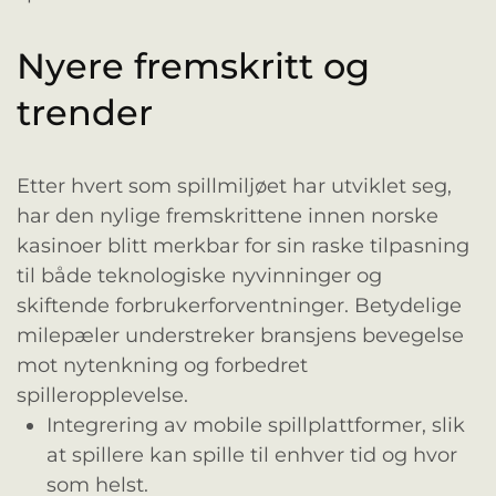
Nyere fremskritt og
trender
Etter hvert som spillmiljøet har utviklet seg,
har den nylige fremskrittene innen norske
kasinoer blitt merkbar for sin raske tilpasning
til både teknologiske nyvinninger og
skiftende forbrukerforventninger. Betydelige
milepæler understreker bransjens bevegelse
mot nytenkning og forbedret
spilleropplevelse.
Integrering av mobile spillplattformer, slik
at spillere kan spille til enhver tid og hvor
som helst.