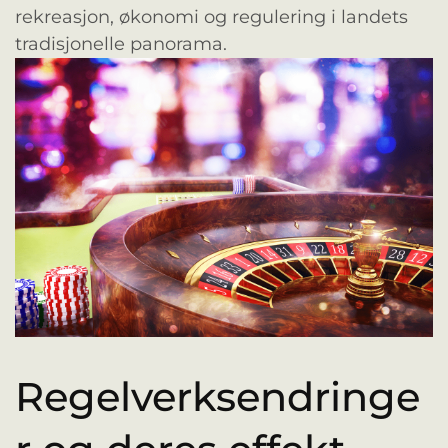
rekreasjon, økonomi og regulering i landets
tradisjonelle panorama.
Regelverksendringe