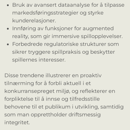
Bruk av avansert dataanalyse for å tilpasse
markedsføringsstrategier og styrke
kunderelasjoner.
Innføring av funksjoner for augmented
reality, som gir immersive spillopplevelser.
Forbedrede regulatoriske strukturer som
sikrer tryggere spillpraksis og beskytter
spillernes interesser.
Disse trendene illustrerer en proaktiv
tilnærming for å forbli aktuell i et
konkurransepreget miljø, og reflekterer en
forpliktelse til å innse og tilfredsstille
behovene til et publikum i utvikling, samtidig
som man opprettholder driftsmessig
integritet.