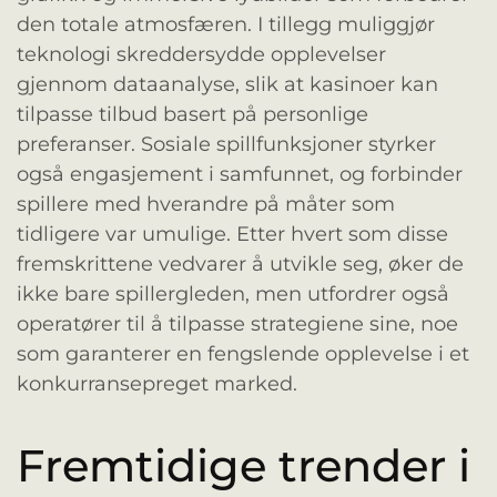
den totale atmosfæren. I tillegg muliggjør
teknologi skreddersydde opplevelser
gjennom dataanalyse, slik at kasinoer kan
tilpasse tilbud basert på personlige
preferanser. Sosiale spillfunksjoner styrker
også engasjement i samfunnet, og forbinder
spillere med hverandre på måter som
tidligere var umulige. Etter hvert som disse
fremskrittene vedvarer å utvikle seg, øker de
ikke bare spillergleden, men utfordrer også
operatører til å tilpasse strategiene sine, noe
som garanterer en fengslende opplevelse i et
konkurransepreget marked.
Fremtidige trender i