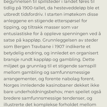
begynnelsen til spillsteder i landet føres til
tidlig på 1900-tallet, da hesteveddeløp ble et
utbredt tidsfordriv. I starten imøtekom disse
anleggene en stigende etterspørsel for
tipping, og tiltrakk masser som var
entusiastiske for å oppleve spenningen ved å
satse på kappløp. Grunnleggelsen av steder
som Bergen Travbane i 1907 indikerte et
betydelig endring, og innledet en organisert
bransje rundt kappløp og gambling. Dette
miljøet ga grunnlag til et stigende samspill
mellom gambling og samfunnsmessige
arrangementer, og forente nabolag forent.
Norges innledende kasinobaner dekket ikke
bare underholdningsbehov, men speilet også
bredere samfunnsmessige tendenser, og
illustrerte det komplekse forholdet mellom