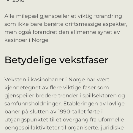
2018
Alle milepæl gjenspeiler et viktig forandring
som ikke bare berørte driftsmessige aspekter,
men også forandret den allmenne synet av
kasinoer i Norge.
Betydelige vekstfaser
Veksten i kasinobaner i Norge har vært
kjennetegnet av flere viktige faser som
gjenspeiler bredere trender i spillsektoren og
samfunnsholdninger. Etableringen av lovlige
baner på slutten av 1990-tallet førte i
utgangspunktet til et overgang fra uformelle
pengespillaktiviteter til organiserte, juridiske