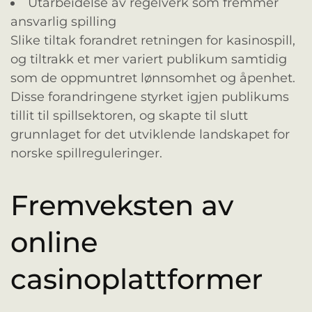
Utarbeidelse av regelverk som fremmer
ansvarlig spilling
Slike tiltak forandret retningen for kasinospill,
og tiltrakk et mer variert publikum samtidig
som de oppmuntret lønnsomhet og åpenhet.
Disse forandringene styrket igjen publikums
tillit til spillsektoren, og skapte til slutt
grunnlaget for det utviklende landskapet for
norske spillreguleringer.
Fremveksten av
online
casinoplattformer