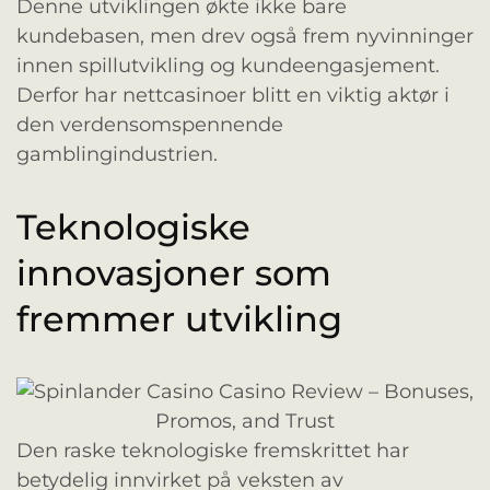
Denne utviklingen økte ikke bare
kundebasen, men drev også frem nyvinninger
innen spillutvikling og kundeengasjement.
Derfor har nettcasinoer blitt en viktig aktør i
den verdensomspennende
gamblingindustrien.
Teknologiske
innovasjoner som
fremmer utvikling
Den raske teknologiske fremskrittet har
betydelig innvirket på veksten av