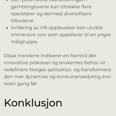
gamblinglovene kan tiltrekke flere
operatører og dermed diversifisere
tilbudene.
Innføring av VR-opplevelser kan utvikle
immersive rom som appellerer til en yngre
målgruppe.
Disse trendene indikerer en framtid der
innovative praksiser og brukernes behov vil
redefinere Norges spillsektor, og transformere
den mer dynamisk og konkurransedyktig enn
noen gang før.
Konklusjon