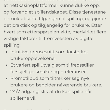
at nettkasinoplattformer kunne dukke opp,
og forvandlet spillandskapet. Disse tjenestene
demokratiserte tilgangen til spilling, og gjorde
det praktisk og tilgjengelig for brukere. Etter
hvert som etterspørselen økte, medvirket flere
viktige faktorer til fremveksten av digital
spilling:
Intuitive grensesnitt som forsterket
brukeropplevelsene.
Et variert spillutvalg som tilfredsstiller
forskjellige smaker og preferanser.
Promotilbud som tiltrekker seg nye
brukere og beholder nåværende brukere.
24/7 adgang, slik at du kan spille når
spillerne vil.