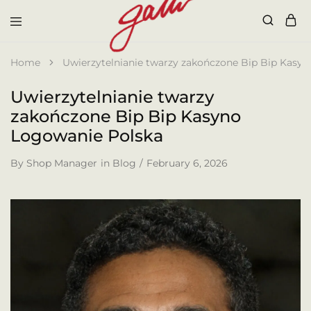
Galli
Home
Uwierzytelnianie twarzy zakończone Bip Bip Kasy
Uwierzytelnianie twarzy
zakończone Bip Bip Kasyno
Logowanie Polska
By
Shop Manager
in
Blog
February 6, 2026