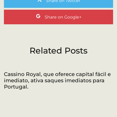
Share on Twitter
Share on Google+
Related Posts
Cassino Royal, que oferece capital fácil e
R
imediato, ativa saques imediatos para
a
Portugal.