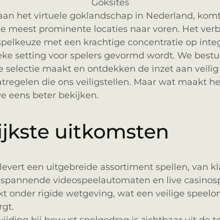
an het virtuele goklandschap in Nederland, komt
de meest prominente locaties naar voren. Het ver
elkeuze met een krachtige concentratie op integ
ke setting voor spelers gevormd wordt. We bestu
e selectie maakt en ontdekken de inzet aan veilig
egelen die ons veiligstellen. Maar wat maakt he
e eens beter bekijken.
ijkste uitkomsten
levert een uitgebreide assortiment spellen, van k
ot spannende videospeelautomaten en live casinosp
kt onder rigide wetgeving, wat een veilige speel
rgt.