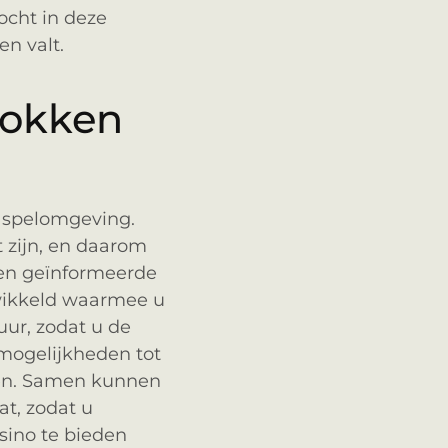
cht in deze
en valt.
gokken
e spelomgeving.
 zijn, en daarom
llen geïnformeerde
wikkeld waarmee u
ur, zodat u de
mogelijkheden tot
ben. Samen kunnen
t, zodat u
sino te bieden