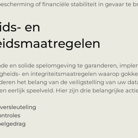
escherming of financiële stabiliteit in gevaar te 
ids- en
heidsmaatregelen
e en solide spelomgeving te garanderen, imple
iligheids- en integriteitsmaatregelen waarop gokk
ren het belang van de veiligstelling van uw dat
 eerlijk speelveld. Hier zijn drie belangrijke acti
ersleuteling
ntroles
pelgedrag