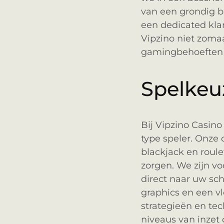
van een grondig b
een dedicated kla
Vipzino niet zoma
gamingbehoeften 
Spelkeuz
Bij Vipzino Casino
type speler. Onze c
blackjack en roul
zorgen. We zijn voo
direct naar uw sc
graphics en een v
strategieën en te
niveaus van inzet