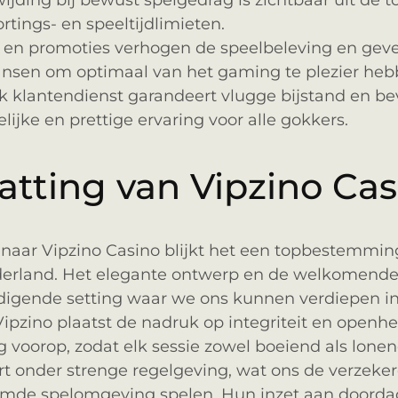
ijding bij bewust spelgedrag is zichtbaar uit de t
rtings- en speeltijdlimieten.
 en promoties verhogen de speelbeleving en gev
sen om optimaal van het gaming te plezier heb
k klantendienst garandeert vlugge bijstand en be
lijke en prettige ervaring voor alle gokkers.
tting van Vipzino Cas
 naar Vipzino Casino blijkt het een topbestemming
derland. Het elegante ontwerp en de welkomend
digende setting waar we ons kunnen verdiepen i
zino plaatst de nadruk op integriteit en openhei
voorop, zodat elk sessie zowel boeiend als lonend
rt onder strenge regelgeving, wat ons de verzeker
mde spelomgeving spelen. Hun inzet aan doordac