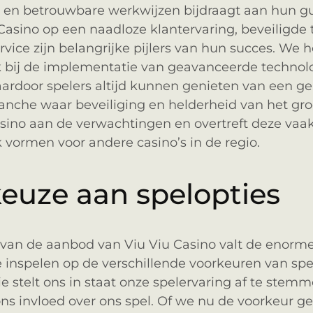
 en betrouwbare werkwijzen bijdraagt aan hun g
Casino op een naadloze klantervaring, beveiligde 
rvice zijn belangrijke pijlers van hun succes. We
 bij de implementatie van geavanceerde technol
rdoor spelers altijd kunnen genieten van een g
ranche waar beveiliging en helderheid van het groo
asino aan de verwachtingen en overtreft deze vaa
vormen voor andere casino’s in de regio.
euze aan spelopties
 van de aanbod van Viu Viu Casino valt de enorm
e inspelen op de verschillende voorkeuren van spe
ie stelt ons in staat onze spelervaring af te stem
ns invloed over ons spel. Of we nu de voorkeur g