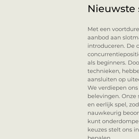
Nieuwste 
Met een voortdure
aanbod aan slotma
introduceren. De 
concurrentieposit
als beginners. Doo
technieken, hebb
aansluiten op uite
We verdiepen ons 
belevingen. Onze s
en eerlijk spel, z
nauwkeurig beoord
kunt onderdompel
keuzes stelt ons i
bepalen.