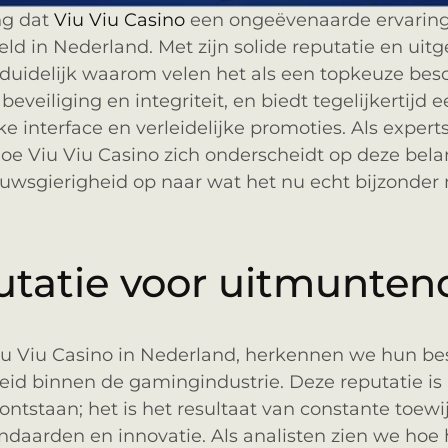
ng dat
Viu Viu Casino
een ongeëvenaarde ervaring 
ld in Nederland. Met zijn solide reputatie en uit
 duidelijk waarom velen het als een topkeuze be
eveiliging en integriteit, en biedt tegelijkertijd 
ke interface en verleidelijke promoties. Als expert
e Viu Viu Casino zich onderscheidt op deze bela
wsgierigheid op naar wat het nu echt bijzonder
utatie voor uitmunten
iu Viu Casino in Nederland, herkennen we hun be
id binnen de gamingindustrie. Deze reputatie is 
ntstaan; het is het resultaat van constante toewi
daarden en innovatie. Als analisten zien we hoe 