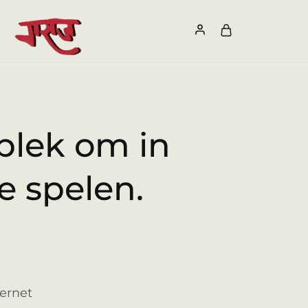
 plek om in
e spelen.