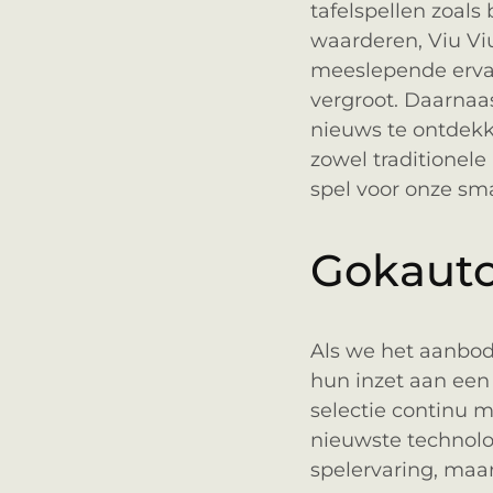
tafelspellen zoals
waarderen, Viu Viu
meeslepende ervar
vergroot. Daarnaas
nieuws te ontdekk
zowel traditionele 
spel voor onze sm
Gokauto
Als we het aanbod
hun inzet aan een
selectie continu 
nieuwste technolo
spelervaring, maa