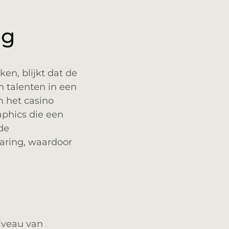
ng
n, blijkt dat de
n talenten in een
n het casino
aphics die een
de
aring, waardoor
iveau van