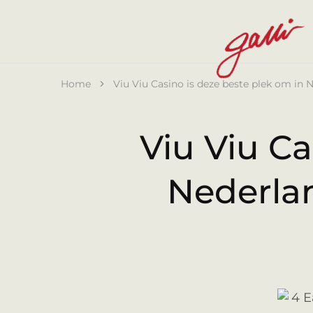
Galli
Home
Viu Viu Casino is deze beste plek om in 
Viu Viu Ca
Nederlan