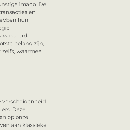
unstige imago. De
transacties en
 hebben hun
ogie
eavanceerde
tste belang zijn,
k zelfs, waarmee
e verscheidenheid
lers. Deze
men op onze
even aan klassieke