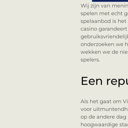
Wij zijn van meni
spelen met echt ge
spelaanbod is het
casino garandeert b
gebruiksvriendelij
onderzoeken we ho
wekken we de nieu
spelers.
Een rep
Als het gaat om V
voor uitmuntendhe
op de andere dag o
hoogwaardige stan