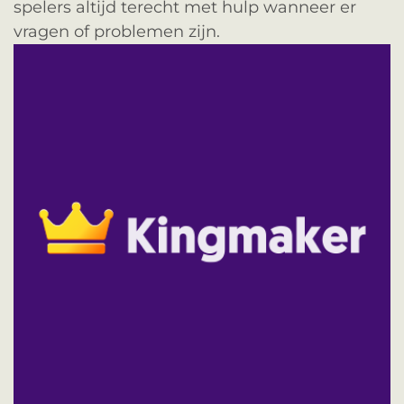
spelers altijd terecht met hulp wanneer er
vragen of problemen zijn.