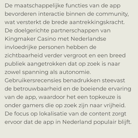
De maatschappelijke functies van de app
bevorderen interactie binnen de community,
wat versterkt de brede aantrekkingskracht.
De doelgerichte partnerschappen van
Kingmaker Casino met Nederlandse
invloedrijke personen hebben de
zichtbaarheid verder vergroot en een breed
publiek aangetrokken dat op zoek is naar
zowel spanning als autonomie.
Gebruikersrecensies benadrukken steevast
de betrouwbaarheid en de boeiende ervaring
van de app, waardoor het een topkeuze is
onder gamers die op zoek zijn naar vrijheid.
De focus op lokalisatie van de content zorgt
ervoor dat de app in Nederland populair blijft.