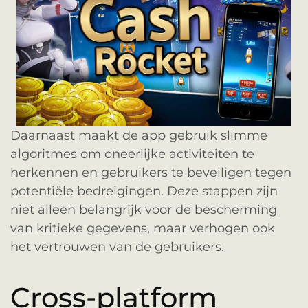
Daarnaast maakt de app gebruik slimme
algoritmes om oneerlijke activiteiten te
herkennen en gebruikers te beveiligen tegen
potentiële bedreigingen. Deze stappen zijn
niet alleen belangrijk voor de bescherming
van kritieke gegevens, maar verhogen ook
het vertrouwen van de gebruikers.
Cross-platform