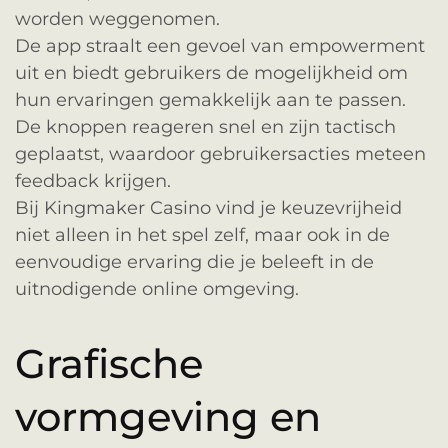
worden weggenomen.
De app straalt een gevoel van empowerment
uit en biedt gebruikers de mogelijkheid om
hun ervaringen gemakkelijk aan te passen.
De knoppen reageren snel en zijn tactisch
geplaatst, waardoor gebruikersacties meteen
feedback krijgen.
Bij Kingmaker Casino vind je keuzevrijheid
niet alleen in het spel zelf, maar ook in de
eenvoudige ervaring die je beleeft in de
uitnodigende online omgeving.
Grafische
vormgeving en