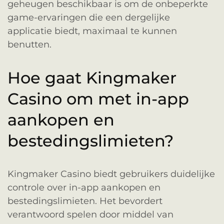
geheugen beschikbaar is om de onbeperkte
game-ervaringen die een dergelijke
applicatie biedt, maximaal te kunnen
benutten.
Hoe gaat Kingmaker
Casino om met in-app
aankopen en
bestedingslimieten?
Kingmaker Casino biedt gebruikers duidelijke
controle over in-app aankopen en
bestedingslimieten. Het bevordert
verantwoord spelen door middel van