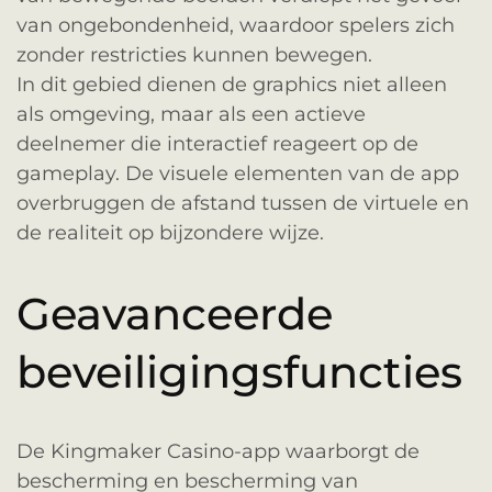
van ongebondenheid, waardoor spelers zich
zonder restricties kunnen bewegen.
In dit gebied dienen de graphics niet alleen
als omgeving, maar als een actieve
deelnemer die interactief reageert op de
gameplay. De visuele elementen van de app
overbruggen de afstand tussen de virtuele en
de realiteit op bijzondere wijze.
Geavanceerde
beveiligingsfuncties
De Kingmaker Casino-app waarborgt de
bescherming en bescherming van