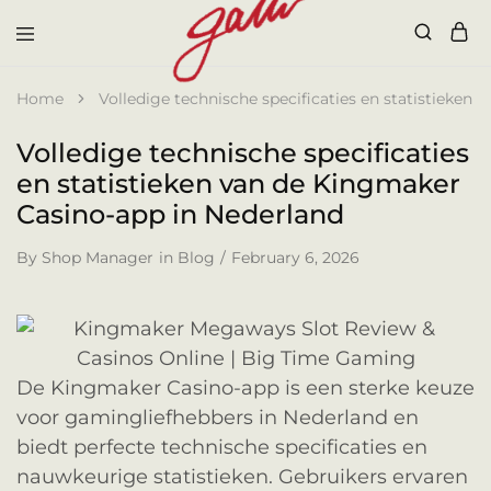
Galli
Home
Volledige technische specificaties en statistieken
Volledige technische specificaties
en statistieken van de Kingmaker
Casino-app in Nederland
By
Shop Manager
in
Blog
February 6, 2026
De Kingmaker Casino-app is een sterke keuze
voor gamingliefhebbers in Nederland en
biedt perfecte technische specificaties en
nauwkeurige statistieken. Gebruikers ervaren