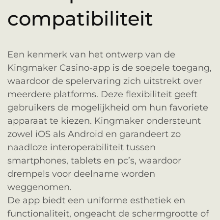
compatibiliteit
Een kenmerk van het ontwerp van de
Kingmaker Casino-app is de soepele toegang,
waardoor de spelervaring zich uitstrekt over
meerdere platforms. Deze flexibiliteit geeft
gebruikers de mogelijkheid om hun favoriete
apparaat te kiezen. Kingmaker ondersteunt
zowel iOS als Android en garandeert zo
naadloze interoperabiliteit tussen
smartphones, tablets en pc’s, waardoor
drempels voor deelname worden
weggenomen.
De app biedt een uniforme esthetiek en
functionaliteit, ongeacht de schermgrootte of