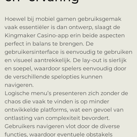
Hoewel bij mobiel gamen gebruiksgemak
vaak essentiëler is dan ontwerp, slaagt de
Kingmaker Casino-app erin beide aspecten
perfect in balans te brengen. De
gebruikersinterface is eenvoudig te gebruiken
en visueel aantrekkelijk. De lay-out is sierlijk
en soepel, waardoor spelers eenvoudig door
de verschillende spelopties kunnen
navigeren.
Logische menu’s presenteren zich zonder de
chaos die vaak te vinden is op minder
ontwikkelde platforms, wat een gevoel van
ontlasting van complexiteit bevordert.
Gebruikers navigeren vlot door de diverse
functies, waardoor eventuele obstakels