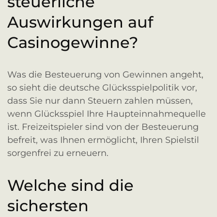
steuerliche
Auswirkungen auf
Casinogewinne?
Was die Besteuerung von Gewinnen angeht,
so sieht die deutsche Glücksspielpolitik vor,
dass Sie nur dann Steuern zahlen müssen,
wenn Glücksspiel Ihre Haupteinnahmequelle
ist. Freizeitspieler sind von der Besteuerung
befreit, was Ihnen ermöglicht, Ihren Spielstil
sorgenfrei zu erneuern.
Welche sind die
sichersten