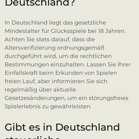
Deutschland?
In Deutschland liegt das gesetzliche
Mindestalter für Glücksspiele bei 18 Jahren.
Achten Sie stets darauf, dass die
Altersverifizierung ordnungsgemäß
durchgeführt wird, um die rechtlichen
Bestimmungen einzuhalten. Lassen Sie Ihrer
Einfallskraft beim Erkunden von Spielen
freien Lauf, aber informieren Sie sich
regelmäßig über aktuelle
Gesetzesänderungen, um ein störungsfreies
Spielerlebnis zu gewährleisten.
Gibt es in Deutschland