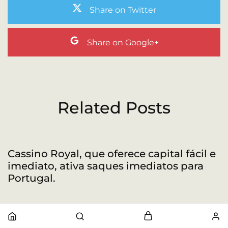
Share on Twitter
Share on Google+
Related Posts
Cassino Royal, que oferece capital fácil e
R
imediato, ativa saques imediatos para
a
Portugal.