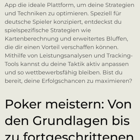
App die ideale Plattform, um deine Strategien
und Techniken zu optimieren. Speziell für
deutsche Spieler konzipiert, entdeckst du
spielspezifische Strategien wie
Kartenberechnung und erweitertes Bluffen,
die dir einen Vorteil verschaffen können.
Mithilfe von Leistungsanalysen und Tracking-
Tools kannst du deine Taktik aktiv anpassen
und so wettbewerbsfähig bleiben. Bist du
bereit, deine Erfolgschancen zu maximieren?
Poker meistern: Von
den Grundlagen bis
zu fortgeschrittenen