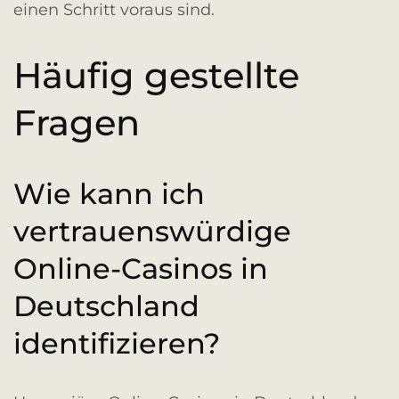
einen Schritt voraus sind.
Häufig gestellte
Fragen
Wie kann ich
vertrauenswürdige
Online-Casinos in
Deutschland
identifizieren?