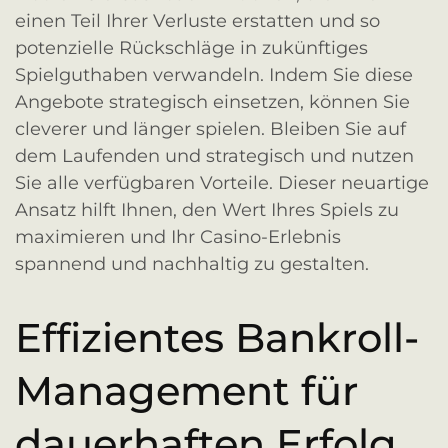
einen Teil Ihrer Verluste erstatten und so
potenzielle Rückschläge in zukünftiges
Spielguthaben verwandeln. Indem Sie diese
Angebote strategisch einsetzen, können Sie
cleverer und länger spielen. Bleiben Sie auf
dem Laufenden und strategisch und nutzen
Sie alle verfügbaren Vorteile. Dieser neuartige
Ansatz hilft Ihnen, den Wert Ihres Spiels zu
maximieren und Ihr Casino-Erlebnis
spannend und nachhaltig zu gestalten.
Effizientes Bankroll-
Management für
dauerhaften Erfolg