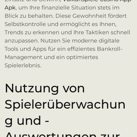
Apk
, um Ihre finanzielle Situation stets im
Blick zu behalten. Diese Gewohnheit fördert
Selbstkontrolle und ermöglicht es Ihnen,
Trends zu erkennen und Ihre Taktiken schnell
anzupassen. Nutzen Sie moderne digitale
Tools und Apps für ein effizientes Bankroll-
Management und ein optimiertes
Spielerlebnis.
Nutzung von
Spielerüberwachun
g und -
Auswertungen zur