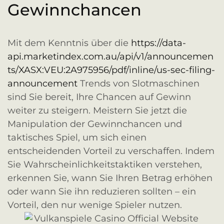
Gewinnchancen
Mit dem Kenntnis über die
https://data-
api.marketindex.com.au/api/v1/announcemen
ts/XASX:VEU:2A975956/pdf/inline/us-sec-filing-
announcement
Trends von Slotmaschinen
sind Sie bereit, Ihre Chancen auf Gewinn
weiter zu steigern. Meistern Sie jetzt die
Manipulation der Gewinnchancen und
taktisches Spiel, um sich einen
entscheidenden Vorteil zu verschaffen. Indem
Sie Wahrscheinlichkeitstaktiken verstehen,
erkennen Sie, wann Sie Ihren Betrag erhöhen
oder wann Sie ihn reduzieren sollten – ein
Vorteil, den nur wenige Spieler nutzen.