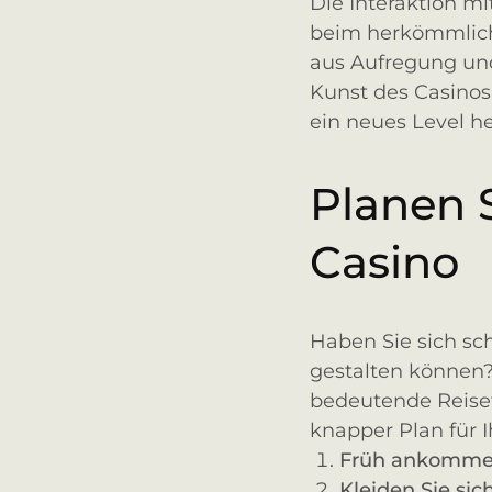
Die Interaktion m
beim herkömmliche
aus Aufregung und 
Kunst des Casinosp
ein neues Level h
Planen 
Casino
Haben Sie sich sc
gestalten können? 
bedeutende Reiset
knapper Plan für 
Früh ankomm
Kleiden Sie si