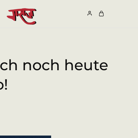
eich noch heute
!