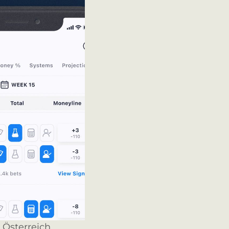
n Österreich