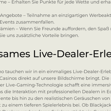
 – Erhalten Sie Punkte für jede Wette und erhal
e Angebote – Teilnahme an einzigartigen Werbeakt
 Events zusammenfallen.
mien – Wenn Sie Freunde auffordern, den Spaß 
Sie uns zusätzliche Vorteile bringen.
sames Live-Dealer-Erl
o tauchen wir in ein einmaliges Live-Dealer-Erleb
Casinos direkt auf unsere Bildschirme bringt. Die
ter Live-Gaming-Technologie schafft eine immer
 die Interaktion mit professionellen Dealern in E
nte bis hin zu den realistischen Geräuschen von
gt zu einem tieferen Spielerlebnis bei. Ob Blackjac