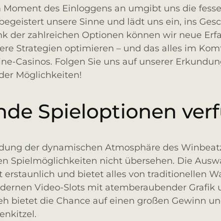
m Moment des Einloggens an umgibt uns die fess
begeistert unsere Sinne und lädt uns ein, ins Ge
nk der zahlreichen Optionen können wir neue Er
e Strategien optimieren – und das alles im Komf
ne-Casinos. Folgen Sie uns auf unserer Erkundung
der Möglichkeiten!
de Spieloptionen ver
ndung der dynamischen Atmosphäre des Winbeatz
en Spielmöglichkeiten nicht übersehen. Die Ausw
t erstaunlich und bietet alles von traditionellen
odernen Video-Slots mit atemberaubender Grafik
h bietet die Chance auf einen großen Gewinn un
enkitzel.