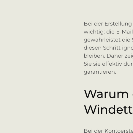
Bei der Erstellung
wichtig: die E-Mai
gewährleistet die 
diesen Schritt ig
bleiben. Daher ze
Sie sie effektiv d
garantieren.
Warum d
Windett
Bei der Kontoerste