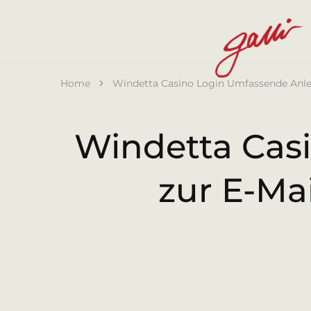
Galli
Home
Windetta Casino Login Umfassende Anle
Windetta Cas
zur E-Ma