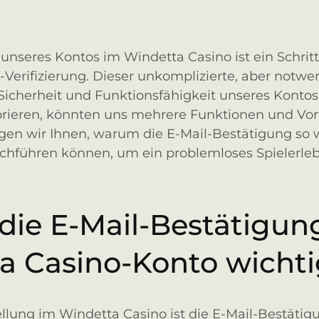
 unseres Kontos im Windetta Casino ist ein Schrit
l-Verifizierung. Dieser unkomplizierte, aber notw
Sicherheit und Funktionsfähigkeit unseres Kontos.
norieren, könnten uns mehrere Funktionen und Vor
igen wir Ihnen, warum die E-Mail-Bestätigung so w
urchführen können, um ein problemloses Spielerleb
ie E-Mail-Bestätigung 
a Casino-Konto wichtig
llung im Windetta Casino ist die E-Mail-Bestätig