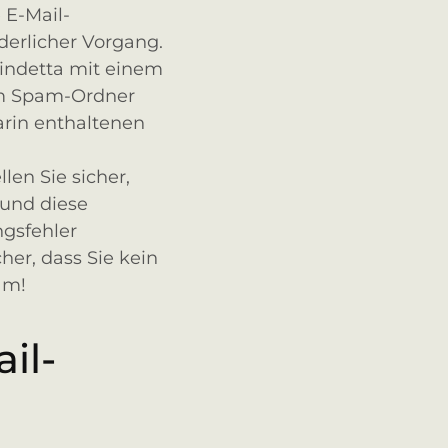
 E-Mail-
derlicher Vorgang.
Windetta mit einem
 im Spam-Ordner
arin enthaltenen
llen Sie sicher,
 und diese
ngsfehler
her, dass Sie kein
am!
il-