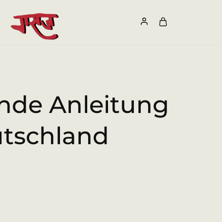
nde Anleitung
utschland