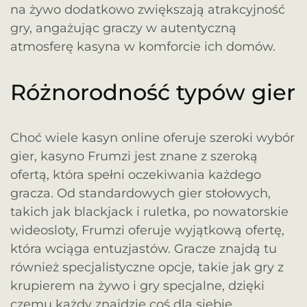
na żywo dodatkowo zwiększają atrakcyjność
gry, angażując graczy w autentyczną
atmosferę kasyna w komforcie ich domów.
Różnorodność typów gier
Choć wiele kasyn online oferuje szeroki wybór
gier, kasyno Frumzi jest znane z szeroką
ofertą, która spełni oczekiwania każdego
gracza. Od standardowych gier stołowych,
takich jak blackjack i ruletka, po nowatorskie
wideosloty, Frumzi oferuje wyjątkową ofertę,
która wciąga entuzjastów. Gracze znajdą tu
również specjalistyczne opcje, takie jak gry z
krupierem na żywo i gry specjalne, dzięki
czemu każdy znajdzie coś dla siebie.