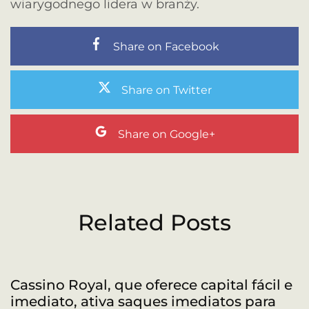
wiarygodnego lidera w branży.
Share on Facebook
Share on Twitter
Share on Google+
Related Posts
Cassino Royal, que oferece capital fácil e
R
imediato, ativa saques imediatos para
a