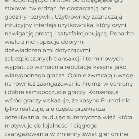
stołowe, twierdząc, że dostarczają one
godziny rozrywki. Użytkownicy zaznaczają
intuicyjny interfejs użytkownika, który czyni
nawigację prostą i satysfakcjonującą. Ponadto
wielu z nich opisuje dobrymi
doświadczeniami dotyczącymi
zabezpieczonych transakcji i terminowych
wypłat, co wzmacnia reputację kasyna jako
wiarygodnego gracza. Opinie zwracają uwagę
na również zaangażowanie Frumzi w ochronę
i dobre samopoczucie graczy. Konsensus
wśród graczy wskazuje, że kasyno Frumzi nie
tylko realizuje, ale często przekracza
oczekiwania, budując autentyczną więź, która
motywuje do lojalności i ciągłego
zaangażowania w zmienny świat gier online.