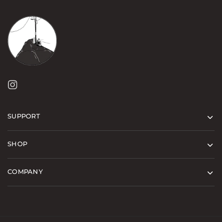
SUPPORT
SHOP
COMPANY