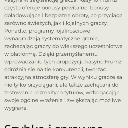
często oferuje bonusy powitalne, bonusy
doładowujące i bezpłatne obroty, co przyciąga
zarówno świeżych, jak i lojalnych graczy.
Ponadto, programy lojalnościowe
wynagradzają systematyczne granie,
zachęcając graczy do większego uczestnictwa
w platformę. Dzięki przemyślanemu
wprowadzaniu tych propozycji, kasyno Frumzi
odróżnia się na tle konkurencji, tworząc
atrakcyjną atmosferę gry. W wyniku gracze są
nie tylko przyciągani, ale także zachęcani do
testowania rozmaitych tytułów, wzbogacając
swoje ogólne wrażenia i zwiększając możliwe
wygrane.