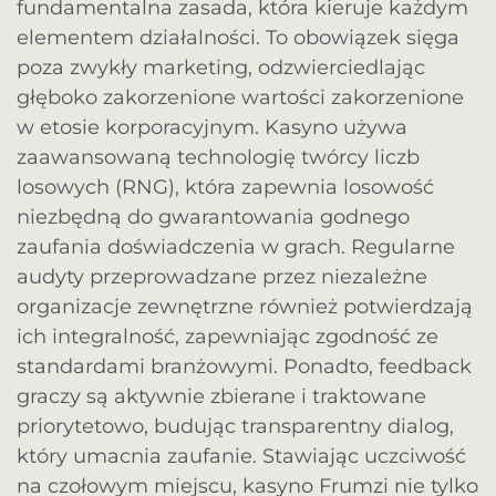
fundamentalna zasada, która kieruje każdym
elementem działalności. To obowiązek sięga
poza zwykły marketing, odzwierciedlając
głęboko zakorzenione wartości zakorzenione
w etosie korporacyjnym. Kasyno używa
zaawansowaną technologię twórcy liczb
losowych (RNG), która zapewnia losowość
niezbędną do gwarantowania godnego
zaufania doświadczenia w grach. Regularne
audyty przeprowadzane przez niezależne
organizacje zewnętrzne również potwierdzają
ich integralność, zapewniając zgodność ze
standardami branżowymi. Ponadto, feedback
graczy są aktywnie zbierane i traktowane
priorytetowo, budując transparentny dialog,
który umacnia zaufanie. Stawiając uczciwość
na czołowym miejscu, kasyno Frumzi nie tylko