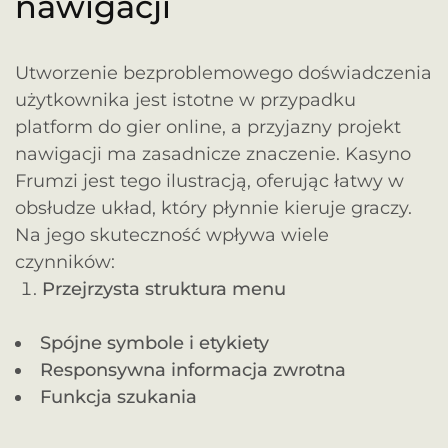
nawigacji
Utworzenie bezproblemowego doświadczenia
użytkownika jest istotne w przypadku
platform do gier online, a przyjazny projekt
nawigacji ma zasadnicze znaczenie. Kasyno
Frumzi jest tego ilustracją, oferując łatwy w
obsłudze układ, który płynnie kieruje graczy.
Na jego skuteczność wpływa wiele
czynników:
Przejrzysta struktura menu
Spójne symbole i etykiety
Responsywna informacja zwrotna
Funkcja szukania