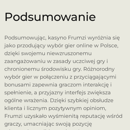
Podsumowanie
Podsumowując, kasyno Frumzi wyróżnia się
jako przodujący wybór gier online w Polsce,
dzięki swojemu niewzruszonemu
zaangażowaniu w zasady uczciwej gry i
chronionemu środowisku gry. Różnorodny
wybór gier w połączeniu z przyciągającymi
bonusami zapewnia graczom interakcję i
spełnienie, a przyjazny interfejs zwiększa
ogólne wrażenia. Dzięki szybkiej obsłudze
klienta i licznym pozytywnym opiniom,
Frumzi uzyskało wyśmienitą reputację wśród
graczy, umacniając swoją pozycję