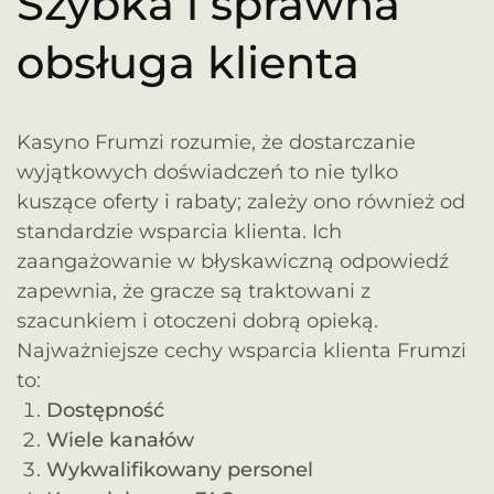
Szybka i sprawna
obsługa klienta
Kasyno Frumzi rozumie, że dostarczanie
wyjątkowych doświadczeń to nie tylko
kuszące oferty i rabaty; zależy ono również od
standardzie wsparcia klienta. Ich
zaangażowanie w błyskawiczną odpowiedź
zapewnia, że gracze są traktowani z
szacunkiem i otoczeni dobrą opieką.
Najważniejsze cechy wsparcia klienta Frumzi
to:
Dostępność
Wiele kanałów
Wykwalifikowany personel