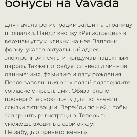
бонусы на Vavada
Для начала регистрации зайди на страницу
площадки. Найди кнопку «Регистрация» в
верхнем углу и кликни на нее. Заполни
форму, указав актуальный адрес
электронной почты и придумав надежный
пароль. Также потребуется ввести личные
данные: имя, фамилию и дату рождения.
После заполнения всех полей подтвердите
согласие с правилами. Обязательно
проверяйте свою почту для получения
ссылки активации. Перейди по ней, чтобы
завершить регистрацию. Теперь ты
сможешь входить в свой аккаунт.
Не забудь о приветственных