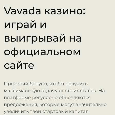
Vavada казино:
играй и
выигрывай на
официальном
сайте
Проверяй бонусы, чтобы получить
максимальную отдачу от своих ставок. На
платформе регулярно обновляются
предложения, которые могут значительно
увеличить твой стартовый капитал.