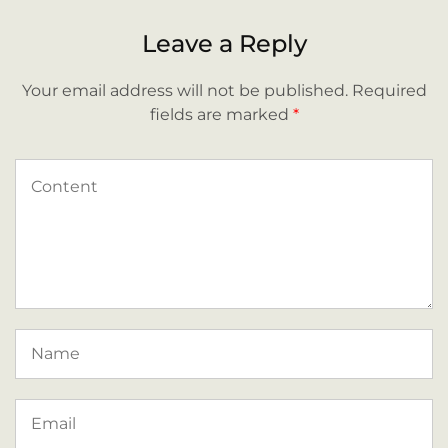
Leave a Reply
Your email address will not be published.
Required
fields are marked
*