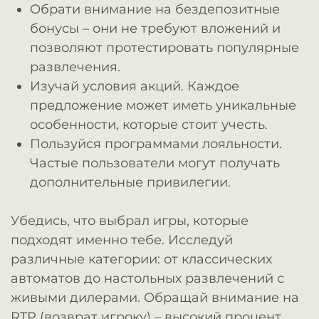
Обрати внимание на бездепозитные
бонусы – они не требуют вложений и
позволяют протестировать популярные
развлечения.
Изучай условия акций. Каждое
предложение может иметь уникальные
особенности, которые стоит учесть.
Пользуйся программами лояльности.
Частые пользователи могут получать
дополнительные привилегии.
Убедись, что выбрал игры, которые
подходят именно тебе. Исследуй
различные категории: от классических
автоматов до настольных развлечений с
живыми дилерами. Обращай внимание на
RTP (возврат игроку) – высокий процент