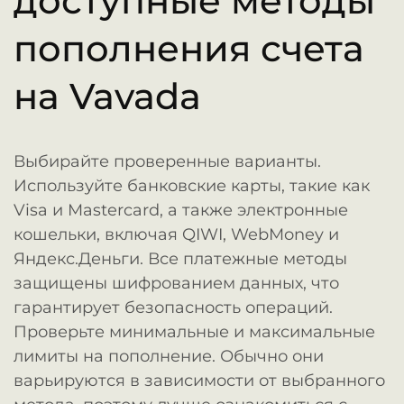
доступные методы
пополнения счета
на Vavada
Выбирайте проверенные варианты.
Используйте банковские карты, такие как
Visa и Mastercard, а также электронные
кошельки, включая QIWI, WebMoney и
Яндекс.Деньги. Все платежные методы
защищены шифрованием данных, что
гарантирует безопасность операций.
Проверьте минимальные и максимальные
лимиты на пополнение. Обычно они
варьируются в зависимости от выбранного