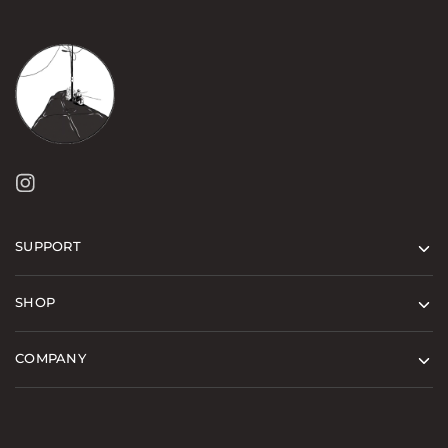
SUPPORT
SHOP
COMPANY