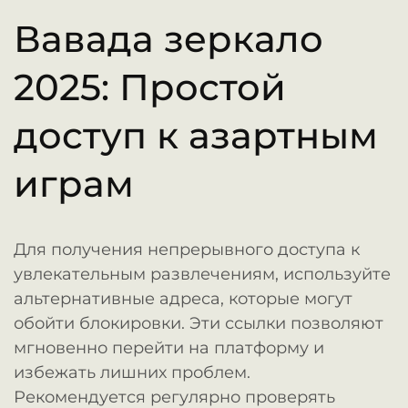
Вавада зеркало
2025: Простой
доступ к азартным
играм
Для получения непрерывного доступа к
увлекательным развлечениям, используйте
альтернативные адреса, которые могут
обойти блокировки. Эти ссылки позволяют
мгновенно перейти на платформу и
избежать лишних проблем.
Рекомендуется регулярно проверять